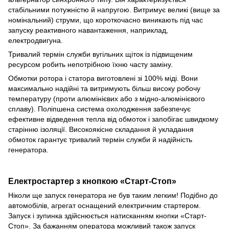
стабільними потужністю й напругою. Витримує великі (вище за
номінальний) струми, що короткочасно виникають під час
запуску реактивного навантаження, наприклад,
електродвигуна.
Тривалий термін служби вугільних щіток із підвищеним
ресурсом робить непотрібною їхню часту заміну.
Обмотки ротора і статора виготовлені зі 100% міді. Вони
максимально надійні та витримують більш високу робочу
температуру (проти алюмінієвих або з мідно-алюмінієвого
сплаву). Поліпшена система охолодження забезпечує
ефективне відведення тепла від обмоток і запобігає швидкому
старінню ізоляції. Високоякісне складання й укладання
обмоток гарантує тривалий термін служби й надійність
генератора.
Електростартер з кнопкою «Старт-Стоп»
Ніколи ще запуск генератора не був таким легким! Подібно до
автомобілів, агрегат оснащений електричним стартером.
Запуск і зупинка здійснюється натисканням кнопки «Старт-
Стоп». За бажанням оператора можливий також запуск