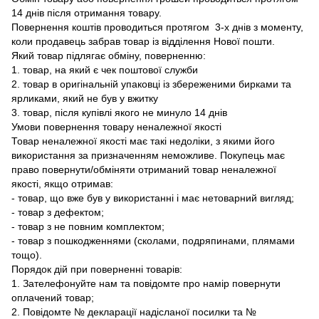
14 днів після отримання товару.
Повернення коштів проводиться протягом 3-х днів з моменту,
коли продавець забрав товар із відділення Нової пошти.
Який товар підлягає обміну, поверненню:
1. товар, на який є чек поштової служби
2. товар в оригінальній упаковці із збереженими бирками та
ярликами, який не був у вжитку
3. товар, після купівлі якого не минуло 14 днів
Умови повернення товару неналежної якості
Товар неналежної якості має такі недоліки, з якими його
використання за призначенням неможливе. Покупець має
право повернути/обміняти отриманий товар неналежної
якості, якщо отримав:
- товар, що вже був у використанні і має нетоварний вигляд;
- товар з дефектом;
- товар з не повним комплектом;
- товар з пошкодженнями (сколами, подряпинами, плямами
тощо).
Порядок дій при поверненні товарів:
1. Зателефонуйте нам та повідомте про намір повернути
оплачений товар;
2. Повідомте № декларації надісланої посилки та №