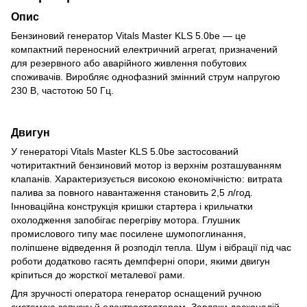
Опис
Бензиновий генератор Vitals Master KLS 5.0be — це
компактний переносний електричний агрегат, призначений
для резервного або аварійного живлення побутових
споживачів. Виробляє однофазний змінний струм напругою
230 В, частотою 50 Гц.
Двигун
У генераторі Vitals Master KLS 5.0be застосований
чотиритактний бензиновий мотор із верхнім розташуванням
клапанів. Характеризується високою економічністю: витрата
палива за повного навантаження становить 2,5 л/год.
Інноваційна конструкція кришки стартера і крильчатки
охолодження запобігає перегріву мотора. Глушник
промислового типу має посилене шумопоглинання,
поліпшене відведення й розподіл тепла. Шум і вібрації під час
роботи додатково гасять демпферні опори, якими двигун
кріпиться до жорсткої металевої рами.
Для зручності оператора генератор оснащений ручною
системою запуску й електростартером. Завдяки досконалій