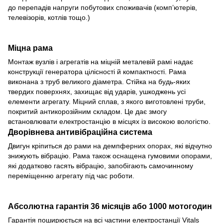
до перепадів напруги побутових споживачів (комп’ютерів,
телевізорів, котлів тощо.)
Міцна рама
Монтаж вузлів і агрегатів на міцній металевій рамі надає
конструкції генератора цілісності й компактності. Рама
виконана з труб великого діаметра. Стійка на будь-яких
твердих поверхнях, захищає від ударів, ушкоджень усі
елементи агрегату. Міцний сплав, з якого виготовлені труби,
покритий антикорозійним складом. Це дає змогу
встановлювати електростанцію в місцях із високою вологістю.
Дворівнева антивібраційна система
Двигун кріпиться до рами на демпферних опорах, які відчутно
знижують вібрацію. Рама також оснащена гумовими опорами,
які додатково гасять вібрацію, запобігають самочинному
переміщенню агрегату під час роботи.
Абсолютна гарантія 36 місяців або 1000 мотогодин
Гарантія поширюється на всі частини електростанції Vitals