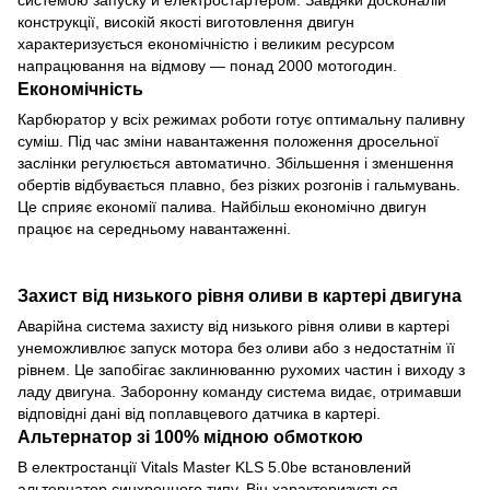
конструкції, високій якості виготовлення двигун
характеризується економічністю і великим ресурсом
напрацювання на відмову — понад 2000 мотогодин.
Економічність
Карбюратор у всіх режимах роботи готує оптимальну паливну
суміш. Під час зміни навантаження положення дросельної
заслінки регулюється автоматично. Збільшення і зменшення
обертів відбувається плавно, без різких розгонів і гальмувань.
Це сприяє економії палива. Найбільш економічно двигун
працює на середньому навантаженні.
Захист від низького рівня оливи в картері двигуна
Аварійна система захисту від низького рівня оливи в картері
унеможливлює запуск мотора без оливи або з недостатнім її
рівнем. Це запобігає заклинюванню рухомих частин і виходу з
ладу двигуна. Заборонну команду система видає, отримавши
відповідні дані від поплавцевого датчика в картері.
Альтернатор зі 100% мідною обмоткою
В електростанції Vitals Master KLS 5.0be встановлений
альтернатор синхронного типу. Він характеризується