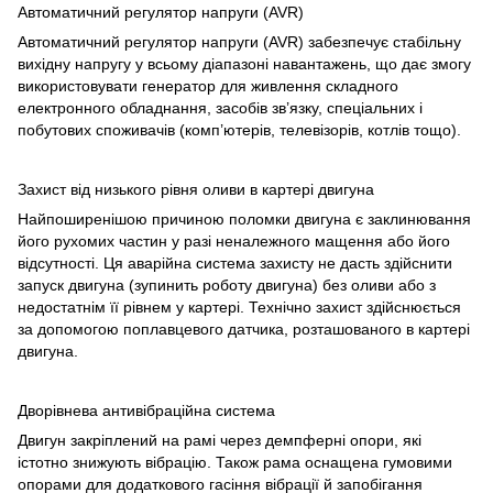
Автоматичний регулятор напруги (AVR)
Автоматичний регулятор напруги (AVR) забезпечує стабільну
вихідну напругу у всьому діапазоні навантажень, що дає змогу
використовувати генератор для живлення складного
електронного обладнання, засобів зв’язку, спеціальних і
побутових споживачів (комп’ютерів, телевізорів, котлів тощо).
Захист від низького рівня оливи в картері двигуна
Найпоширенішою причиною поломки двигуна є заклинювання
його рухомих частин у разі неналежного мащення або його
відсутності. Ця аварійна система захисту не дасть здійснити
запуск двигуна (зупинить роботу двигуна) без оливи або з
недостатнім її рівнем у картері. Технічно захист здійснюється
за допомогою поплавцевого датчика, розташованого в картері
двигуна.
Дворівнева антивібраційна система
Двигун закріплений на рамі через демпферні опори, які
істотно знижують вібрацію. Також рама оснащена гумовими
опорами для додаткового гасіння вібрації й запобігання