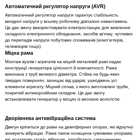
Автоматичний регулятор напруги (AVR)
Автоматичний регулятор напруги гарантує стабільність
вихідної напруги у всьому робочому діапазоні навантажень.
Це дає змогу використовувати електростанцію для живлення
складного електронного обладнання, засобів зв’язку, чутливих
до перепадів напруги побутових споживачів (комп’ютерів,
телевізорів тощо).
Міцна рама
Монтаж вузлів і агрегатів на міцній металевій рамі надає
конструкції генератора цілісності й компактності. Рама
виконана з труб великого діаметра. Стійка на будь-яких
твердих поверхнях, захищає від ударів, ушкоджень усі
елементи агрегату. Міцний сплав, з якого виготовлені труби,
покритий антикорозійним складом. Це дає змогу
встановлювати генератор у місцях із високою вологістю.
Дворівнева антивібраційна система
Двигун кріпиться до рами на демпферних опорах, які відчутно
знижують вібрацію. Рама також оснащена гумовими опорами,
які додатково гасять вібрацію, запобігають самочинному