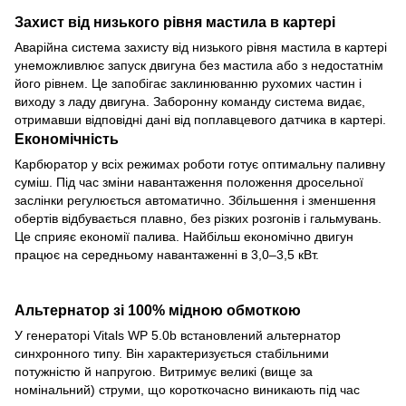
Захист від низького рівня мастила в картері
Аварійна система захисту від низького рівня мастила в картері
унеможливлює запуск двигуна без мастила або з недостатнім
його рівнем. Це запобігає заклинюванню рухомих частин і
виходу з ладу двигуна. Заборонну команду система видає,
отримавши відповідні дані від поплавцевого датчика в картері.
Економічність
Карбюратор у всіх режимах роботи готує оптимальну паливну
суміш. Під час зміни навантаження положення дросельної
заслінки регулюється автоматично. Збільшення і зменшення
обертів відбувається плавно, без різких розгонів і гальмувань.
Це сприяє економії палива. Найбільш економічно двигун
працює на середньому навантаженні в 3,0–3,5 кВт.
Альтернатор зі 100% мідною обмоткою
У генераторі Vitals WP 5.0b встановлений альтернатор
синхронного типу. Він характеризується стабільними
потужністю й напругою. Витримує великі (вище за
номінальний) струми, що короткочасно виникають під час