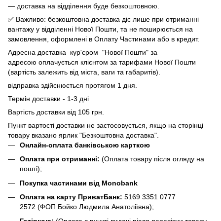
— доставка на відділення буде безкоштовною.
✅ Важливо: безкоштовна доставка діє лише при отриманні
вантажу у відділенні Нової Пошти, та не поширюється на
замовлення, оформлені в Оплату Частинами або в кредит.
Адресна доставка кур'єром "Нової Пошти" за
адресою оплачується клієнтом за тарифами Нової Пошти
(вартість залежить від міста, ваги та габаритів).
відправка здійснюється протягом 1 дня.
Термін доставки - 1-3 дні
Вартість доставки від 105 грн.
Пункт вартості доставки не застосовується, якщо на сторінці
товару вказано ярлик "Безкоштовна доставка".
Онлайн-оплата банківською карткою
Оплата при отриманні:
(Оплата товару після огляду на
пошті);
Покупка частинами від Monobank
Оплата на карту ПриватБанк:
5169 3351 0777
2572
(ФОП Бойко Людмила Анатоліївна);
Готівкою:
(Оплата в пункті видачі після перевірки товару