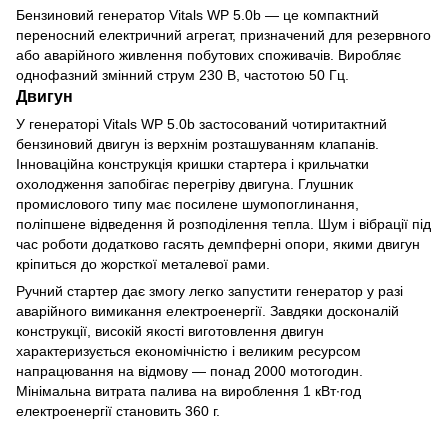
Бензиновий генератор Vitals WP 5.0b — це компактний
переносний електричний агрегат, призначений для резервного
або аварійного живлення побутових споживачів. Виробляє
однофазний змінний струм 230 В, частотою 50 Гц.
Двигун
У генераторі Vitals WP 5.0b застосований чотиритактний
бензиновий двигун із верхнім розташуванням клапанів.
Інноваційна конструкція кришки стартера і крильчатки
охолодження запобігає перегріву двигуна. Глушник
промислового типу має посилене шумопоглинання,
поліпшене відведення й розподілення тепла. Шум і вібрації під
час роботи додатково гасять демпферні опори, якими двигун
кріпиться до жорсткої металевої рами.
Ручний стартер дає змогу легко запустити генератор у разі
аварійного вимикання електроенергії. Завдяки досконалій
конструкції, високій якості виготовлення двигун
характеризується економічністю і великим ресурсом
напрацювання на відмову — понад 2000 мотогодин.
Мінімальна витрата палива на вироблення 1 кВт∙год
електроенергії становить 360 г.