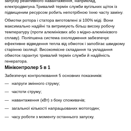
запуску реактивного навантаження, наприклад,
електродвигуна.Тривалий термін служби вугільних щіток із
підвищеним ресурсом робить непотрібною їхню часту заміну.
Обмотки ротора і статора виготовлені зі 100% міді. Вони
максимально надійні та витримують більш високу робочу
температуру (проти алюмінієвих або з мідно-алюмінієвого
сплаву). Поліпшена система охолодження забезпечує
ефективне відведення тепла від обмоток і запобігає швидкому
старінню ізоляції. Високоякісне складання та укладання
обмоток гарантує тривалий термін служби й надійність
генератора.
Мініконтролер 5 в 1
Забезпечує контролювання 5 основних показників:
напруги змінного струму;
частоти струму;
навантаження (кВт) з боку споживачів;
загальної кількості напрацьованих мотогодин;
часу роботи з моменту останнього запуску.