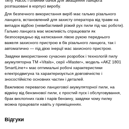
типу. Насос і олійний бачок для змащення ланцюга
розташовані в корпусі виробу.
Для безпечного використання виріб має гальмо різального
ланцюга, встановлений для захисту оператора від травм на
випадок відбою (невибагливий різкий рух пили під час роботи).
Гальмо ланцюга має можливість спрацювати як
безпосередньо від натискання лівою рукою переднього
важеля захисного пристрою в бік різального ланцюга, так і
автоматично — під дією інерції мас захисного пристрою.
Завдяки використанню сучасних розробок і технологій пилу
акумуляторна ТМ «Vitals», серії «Master», модель «AKZ 1801
SmartLine+» має оптимальні робочі характеристики
електродвигуна та характеризується довговічністю і
зносостійкістю основних частин і деталей.
Важливою перевагою ланцюгової акумуляторної пили, на
відміну від бензинової пили, є простий пуск і обслуговування,
брак вихлопних газів і парів бензину, завдяки чому пилку
можна працювати навіть у приміщеннях.
Відгуки