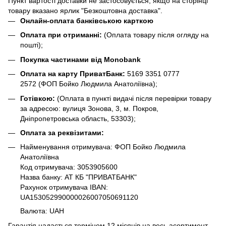
Пункт вартості доставки не застосовується, якщо на сторінці
товару вказано ярлик "Безкоштовна доставка".
Онлайн-оплата банківською карткою
Оплата при отриманні:
(Оплата товару після огляду на
пошті);
Покупка частинами від Monobank
Оплата на карту ПриватБанк:
5169 3351 0777
2572
(ФОП Бойко Людмила Анатоліївна);
Готівкою:
(Оплата в пункті видачі після перевірки товару
за адресою: вулиця Зонова, 3, м. Покров,
Дніпропетровська область, 53303);
Оплата за реквізитами:
Найменування отримувача: ФОП Бойко Людмила
Анатоліївна
Код отримувача: 3053905600
Назва банку: АТ КБ "ПРИВАТБАНК"
Рахунок отримувача IBAN:
UA153052990000026007050691120
Валюта: UAH
Гарантія надається терміном 12 місяців на весь асортимент