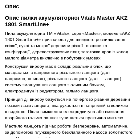
Опис
Опис пилки акумуляторної Vitals Master AKZ
1801 SmartLine+
Пила акумуляторна ТМ «Vitals», серії «Master», модель «AKZ
1801 SmartLine+» призначена для швидкого розпилювання
свіжої, сухої та мокрої деревини різної товщини та
конфігурації, деревостружкових плит, заготовки дров із колод
малого діаметра виключно в побутових умовах.
Конструкція виробу має в складі: різальний блок, що
складається з напрямного різального ланцюга (далі —
напрямна, «шина»), різального ланцюга (далі — ланцюг),
систему змащування ланцюга з оливним бачком,
електродвигун із редуктором, гальмо ланцюга.
Принцип дії виробу базується на почергово різання деревини
лезами лазів ланцюга, яка рухається в напрямній із великою
швидкістю. Після вимкнення електродвигуна або вмикання
аварійного гальма ланцюг зупиняється практично миттєво.
Мастило ланцюга під час роботи безперервне, автоматичне,
за допомогою плунжерного безклапанного насоса золотистого