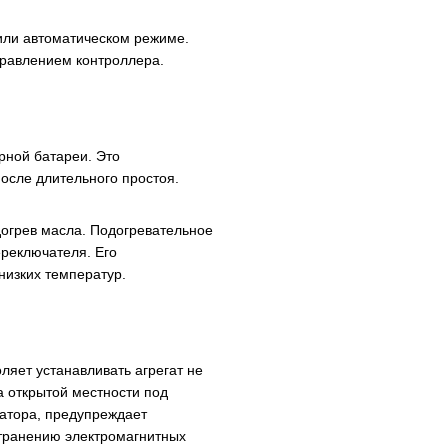
или автоматическом режиме.
равлением контроллера.
рной батареи. Это
после длительного простоя.
огрев масла. Подогревательное
ереключателя. Его
низких температур.
яет устанавливать агрегат не
а открытой местности под
атора, предупреждает
транению электромагнитных