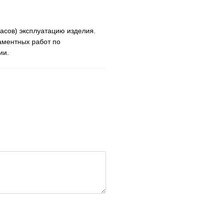
часов) эксплуатацию изделия.
аментных работ по
ии.