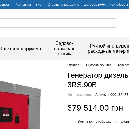
озврат
Контакты
Блог
Отзывы о магазине
Договор публичной оферт
Садово-
Ручной инструмен
Электроинструмент
парковая
расходные матер
техника
Главная
Силовая техника
Генера
Генератор дизельн
3RS.90B
Нет в наличии
Артикул: 000182487
379 514.00 грн
Войти
для отображения накопи
%