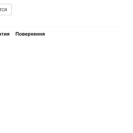
тся
нтия
Повернення