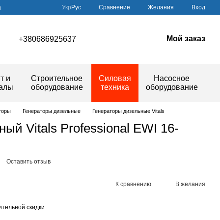
Сравнение
Укр
Рус
Желания
Вход
ы
Мой заказ
+380686925637
т и
Строительное
Силовая
Насосное
иалы
оборудование
техника
оборудование
торы
Генераторы дизельные
Генераторы дизельные Vitals
ый Vitals Professional EWI 16-
Оставить отзыв
К сравнению
В желания
тельной скидки