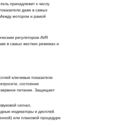
атель принадлежит к числу
показатели даже в самых
 Между мотором и рамой
ическим регулятором AVR
аже в самых жестких режимах и
исплей ключевые показатели
ктросети, состояние
резервное питание. Защищает
вуковой сигнал,
дные индикаторы и дисплей.
енной) или плановой процедуре