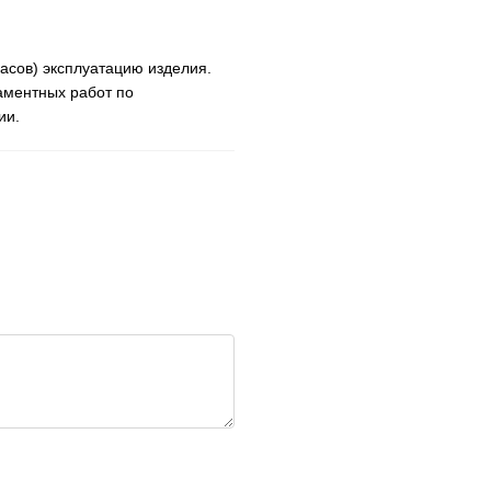
часов) эксплуатацию изделия.
аментных работ по
ии.