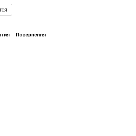
тся
нтия
Повернення