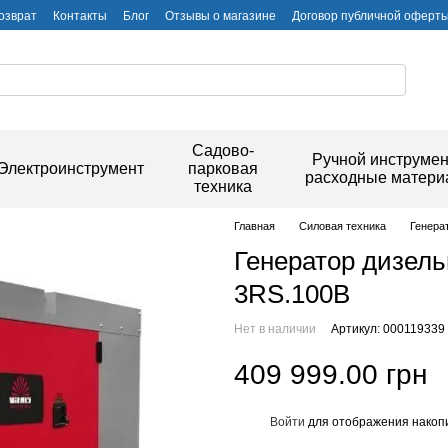
озврат
Контакты
Блог
Отзывы о магазине
Договор публичной оферт
Садово-
Ручной инструмен
Электроинструмент
парковая
расходные матер
техника
Главная
Силовая техника
Генера
Генератор дизельн
3RS.100B
Нет в наличии
Артикул: 000119339
409 999.00 грн
Войти
для отображения накопи
%