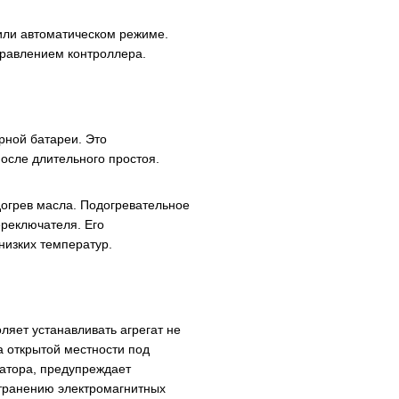
или автоматическом режиме.
равлением контроллера.
рной батареи. Это
после длительного простоя.
огрев масла. Подогревательное
ереключателя. Его
низких температур.
яет устанавливать агрегат не
а открытой местности под
атора, предупреждает
транению электромагнитных