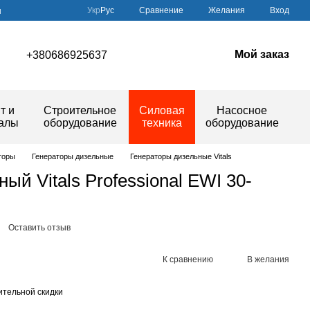
Сравнение
Укр
Рус
Желания
Вход
ы
Мой заказ
+380686925637
т и
Строительное
Силовая
Насосное
иалы
оборудование
техника
оборудование
торы
Генераторы дизельные
Генераторы дизельные Vitals
ый Vitals Professional EWI 30-
Оставить отзыв
К сравнению
В желания
тельной скидки