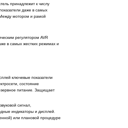
атель принадлежит к числу
показатели даже в самых
 Между мотором и рамой
ическим регулятором AVR
аже в самых жестких режимах и
исплей ключевые показатели
ктросети, состояние
резервное питание. Защищает
вуковой сигнал,
дные индикаторы и дисплей.
енной) или плановой процедуре