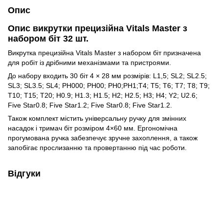
Опис
Опис викрутки прецизійна Vitals Master з
набором біт 32 шт.
Викрутка прецизійна Vitals Master з набором біт призначена
для робіт із дрібними механізмами та пристроями.
До набору входить 30 біт 4 × 28 мм розмірів: L1,5; SL2; SL2.5;
SL3; SL3.5; SL4; PH000; PH00; PH0;PH1;T4; T5; T6; T7; T8; T9;
T10; T15; T20; H0.9; H1.3; H1.5; H2; H2.5; H3; H4; Y2; U2.6;
Five Star0.8; Five Star1.2; Five Star0.8; Five Star1.2.
Також комплект містить універсальну ручку для змінних
насадок і тримач біт розміром 4×60 мм. Ергономічна
прогумована ручка забезпечує зручне захоплення, а також
запобігає прослизанню та провертанню під час роботи.
Відгуки