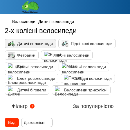
Велосипеди
Дитячі велосипеди
2-х колісні велосипеди
Дитячі велосипеди
Підліткові велосипеди
Фетбайки
Жіночі велосипеди
Гірські велосипеди
Міські велосипеди
Електровелосипеди
Складні велосипеди
Дитячі біговели
Велосипеди триколісні
Фільтр
За популярністю
1
Вид
Двохколісні