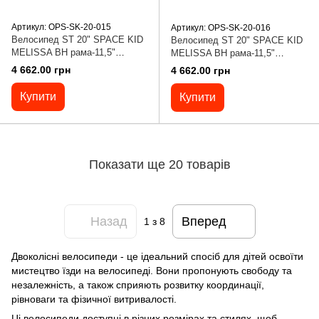
Артикул: OPS-SK-20-015
Артикул: OPS-SK-20-016
Велосипед ST 20" SPACE KID
Велосипед ST 20" SPACE KID
MELISSA BH рама-11,5"
MELISSA BH рама-11,5"
зелений з корзиною Pl з
перламутровий з корзиною Pl з
4 662.00 грн
4 662.00 грн
крилом St 2024
крилом St 2024
Купити
Купити
Показати ще 20 товарів
Назад
Вперед
1
з 8
Двоколісні велосипеди - це ідеальний спосіб для дітей освоїти
мистецтво їзди на велосипеді. Вони пропонують свободу та
незалежність, а також сприяють розвитку координації,
рівноваги та фізичної витривалості.
Ці велосипеди доступні в різних розмірах та стилях, щоб