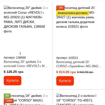
−2%
Безкоштовна доставка
1
Артикул: 138668
Артикул: 103521
Велосипед 20" дюймів 2-х
Велосипед дитячий 20`
колісний Corso «REVOLT» MG-
CORSO «Speedline» MG-39427
20920 (1) МАГНІЄВА РАМА,
(1) магнієва рама, дискові
6 126.25 грн
6 814.00 грн
6 942.00 грн
ЛИТІ ДИСКИ, ДИСКОВІ
гальма,додаткові колеса
ГАЛЬМА,
Купити
Купити
Хіт
−10%