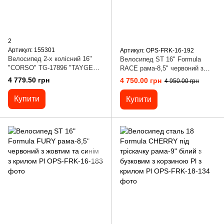
2
Артикул: 155301
Артикул: OPS-FRK-16-192
Велосипед 2-х колісний 16"
Велосипед ST 16" Formula
"CORSO" TG-17896 "TAYGER"
RACE рама-8,5" червоний з
(1) алюмінієва рама, ручне
крилом Pl
4 779.50 грн
4 750.00 грн
4 950.00 грн
гальмо, дод. колеса, дзвоник,
бутилочка, зібран на 85%
Купити
Купити