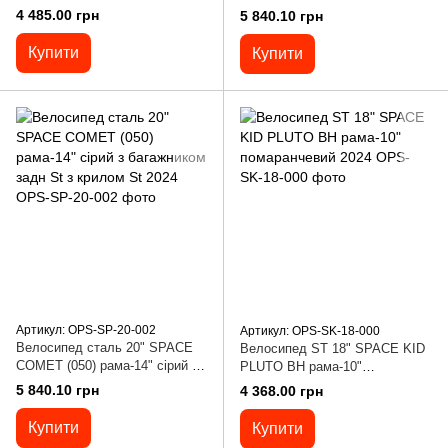
рама-10" білий з бузковим з
червоний з багажником задн St
4 485.00 грн
5 840.10 грн
корзиною Pl з крилом St
з крилом St 2024
Купити
Купити
Артикул: OPS-SP-20-002
Артикул: OPS-SK-18-000
Велосипед сталь 20" SPACE
Велосипед ST 18" SPACE KID
COMET (050) рама-14" сірий з
PLUTO BH рама-10"
багажником задн St з крилом
помаранчевий 2024
5 840.10 грн
4 368.00 грн
St 2024
Купити
Купити