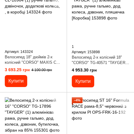
1
Артикул: 143324
Артикул: 153898
Велосипед 18" дюймів 2-х
Велосипед 2-х колісний 18"
колісний "CORSO" MAXIS CL-
"CORSO" TG-40571 "TAYGER"
18964 (1) ручне гальмо,
(1) алюмінієва рама, ручне
3 693.25 грн
4 953.30 грн
4 100.00 грн
дзвіночок, додаткові колеса, ,
гальмо, дод. колеса, дзвоник,
в коробці
пляшечка [Коробка]
Купити
Купити
−4%