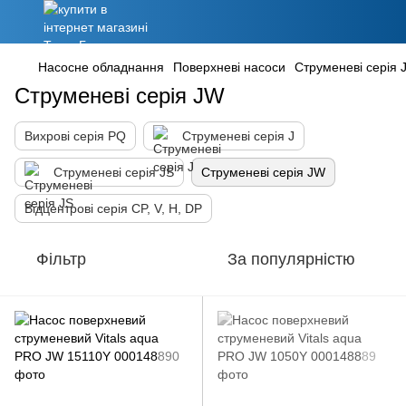
Насосне обладнання
Поверхневі насоси
Струменеві серія 
Струменеві серія JW
Вихрові серія PQ
Струменеві серія J
Струменеві серія JS
Струменеві серія JW
Відцентрові серія CP, V, H, DP
Фільтр
За популярністю