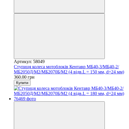
Артикул: 58049
Ступиця колеса мотоблоків Кентавр МБ40-3/МБ40-2/
МБ2050Д/М2/МБ2070Б/М2 (4 відв.L = 150 мм, d=24 мм)
360.00 грн
Купити