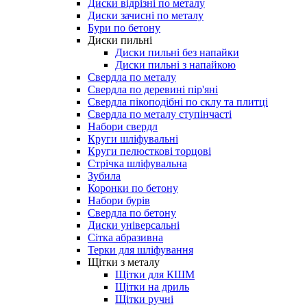
Диски відрізні по металу
Диски зачисні по металу
Бури по бетону
Диски пильні
Диски пильні без напайки
Диски пильні з напайкою
Свердла по металу
Свердла по деревині пір'яні
Свердла пікоподібні по склу та плитці
Свердла по металу ступінчасті
Набори свердл
Круги шліфувальні
Круги пелюсткові торцові
Стрічка шліфувальна
Зубила
Коронки по бетону
Набори бурів
Свердла по бетону
Диски універсальні
Сітка абразивна
Терки для шліфування
Щітки з металу
Щітки для КШМ
Щітки на дриль
Щітки ручні