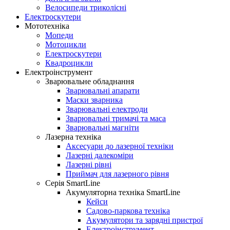
Велосипеди триколісні
Електроскутери
Мототехніка
Мопеди
Мотоцикли
Електроскутери
Квадроцикли
Електроінструмент
Зварювальне обладнання
Зварювальні апарати
Маски зварника
Зварювальні електроди
Зварювальні тримачі та маса
Зварювальні магніти
Лазерна техніка
Аксесуари до лазерної техніки
Лазерні далекоміри
Лазерні рівні
Приймач для лазерного рівня
Серія SmartLine
Акумуляторна техніка SmartLine
Кейси
Садово-паркова техніка
Акумулятори та зарядні пристрої
Електроінструмент