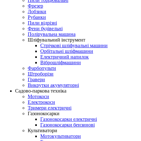
Пили торцювальні
Фрезер
Лобзики
Рубанки
Пили відрізні
Фени будівельні
Полірувальна машина
Шліфувальний інструмент
Cтрічкові шліфувальні машини
Орбітальні шліфмашини
Електричний напилок
Віброшліфмашини
Фарбопульти
Штроборізи
Гравери
Викрутки акумуляторні
Садово-паркова техніка
Мотокоси
Електрокоси
Тримери електричні
Газонокосарки
Газонокосарки електричні
Газонокосарки бензинові
Культиватори
Мотокультиватори