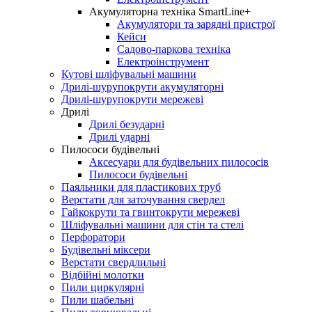
Акумуляторна техніка SmartLine+
Акумулятори та зарядні пристрої
Кейси
Садово-паркова техніка
Електроінструмент
Кутові шліфувальні машини
Дрилі-шурупокрути акумуляторні
Дрилі-шурупокрути мережеві
Дрилі
Дрилі безударні
Дрилі ударні
Пилососи будівельні
Аксесуари для будівельних пилососів
Пилососи будівельні
Паяльники для пластикових труб
Верстати для заточування свердел
Гайкокрути та гвинтокрути мережеві
Шлiфувальнi машини для стiн та стелi
Перфоратори
Будівельні міксери
Верстати свердлильні
Bідбійні молотки
Пили циркулярні
Пили шабельні