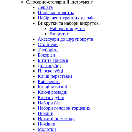
Слюсарно-столярний інструмент
Лещата
Пиляльні полотна
Набір шестигранних ключів
Викрутки та набори викруток
Набори викруток
Викрутки
Аксесуари до шурупокрута
Стрипери
Труборізи
Бокорізи
Біти та тримачі
Довгогубці
Плоскогубці
Кліщі переставні
Кабелерізи
Кліщі затискні
Ключі розвідні
Ключі трубні
Набори біт
Набори головок торцевих
Ножиці
Ножиці по металу
Ножівки
Молотки