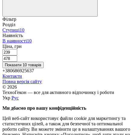
Фільтр
Розділ
Ступиці
10
Наявність
В наявності
10
Ціна, грн
Показати 10 товарів
+380686925637
Контакти
Повна версія сайту
© 2026
ТехноГекон — все для активного відпочинку і роботи
Укр
Рус
Ми дбаємо про вашу конфіденційність
Цей веб-сайт використовує файли cookie для маркетингу та
статистичних цілей, а також для безпечної та оптимальної
роботи сайту. Ви можете змінити це в налаштуваннях вашого
браузера. Натисніть кнопку «Погодитися», щоб дати згоду на