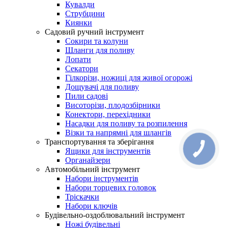
Кувалди
Струбцини
Киянки
Садовий ручний інструмент
Сокири та колуни
Шланги для поливу
Лопати
Секатори
Гілкорізи, ножиці для живої огорожі
Дощувачі для поливу
Пили садові
Висоторізи, плодозбірники
Конектори, перехідники
Насадки для поливу та розпилення
Візки та напрямні для шлангів
Транспортування та зберігання
Ящики для інструментів
Органайзери
Автомобільний інструмент
Набори інструментів
Набори торцевих головок
Тріскачки
Набори ключів
Будівельно-оздоблювальний інструмент
Ножі будівельні