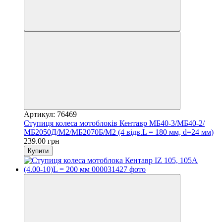
Артикул: 76469
Ступиця колеса мотоблоків Кентавр МБ40-3/МБ40-2/
МБ2050Д/М2/МБ2070Б/М2 (4 відв.L = 180 мм, d=24 мм)
239.00 грн
Купити