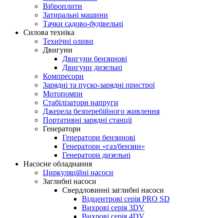
Віброплити
Затиральні машини
Тачки садово-будівельні
Силова техніка
Технічні оливи
Двигуни
Двигуни бензинові
Двигуни дизельні
Компресори
Зарядні та пуско-зарядні пристрої
Мотопомпи
Стабілізатори напруги
Джерела безперебійного живлення
Портативні зарядні станціі
Генератори
Генератори бензинові
Генератори «газ/бензин»
Генератори дизельні
Насосне обладнання
Циркуляційні насоси
Заглибні насоси
Свердловинні заглибні насоси
Відцентрові серія PRO SD
Вихрові серія 3DV
Вихрові серія 4DV