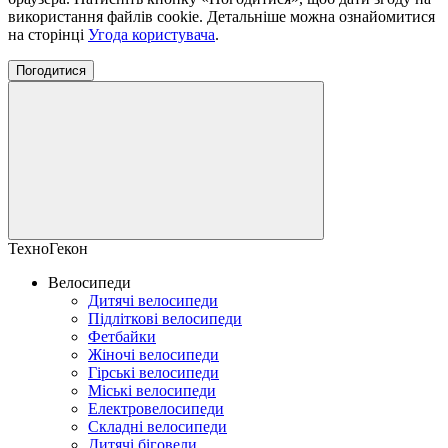
використання файлів cookie. Детальніше можна ознайомитися
на сторінці
Угода користувача
.
Погодитися
ТехноГекон
Велосипеди
Дитячі велосипеди
Підліткові велосипеди
Фетбайки
Жіночі велосипеди
Гірські велосипеди
Міські велосипеди
Електровелосипеди
Складні велосипеди
Дитячі біговели