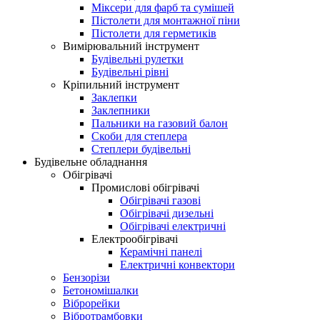
Міксери для фарб та сумішей
Пістолети для монтажної піни
Пістолети для герметиків
Вимірювальний інструмент
Будівельні рулетки
Будівельні рівні
Кріпильний інструмент
Заклепки
Заклепники
Пальники на газовий балон
Скоби для степлера
Степлери будівельні
Будівельне обладнання
Обігрівачі
Промислові обігрівачі
Обігрівачі газові
Обігрівачі дизельні
Обігрівачі електричні
Електрообігрівачі
Керамічні панелі
Електричні конвектори
Бензорізи
Бетономішалки
Віброрейки
Вібротрамбовки