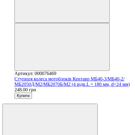
Артикул: 000076469
Ступиця колеса мотоблоків Кентавр МБ40-3/МБ40-2/
МБ2050Д/М2/МБ2070Б/М2 (4 відв.L = 180 мм, d=24 мм)
248.00 грн
Купити