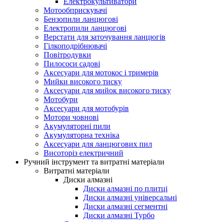
Електрокультиватори
Мотообприскувачі
Бензопили ланцюгові
Електропили ланцюгові
Верстати для заточування ланцюгів
Гілкоподрібнювачі
Повітродувки
Пилососи садові
Аксесуари для мотокос і тримерів
Мийки високого тиску
Аксесуари для мийок високого тиску
Мотобури
Аксесуари для мотобурів
Мотори човнові
Акумуляторні пили
Акумуляторна техніка
Аксесуари для ланцюгових пил
Висоторіз електричний
Ручний інструмент та витратні матеріали
Витратні матеріали
Диски алмазні
Диски алмазні по плитці
Диски алмазні універсальні
Диски алмазні сегментні
Диски алмазні Турбо