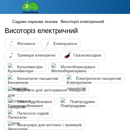
Садово-паркова техніка
Висоторіз електричний
Висоторіз електричний
Мотокоси
Електрокоси
Тримери електричні
Газонокосарки
Культиватори
Мотообприскувачі
Бензопили ланцюгові
Електропили ланцюгові
Верстати для заточування ланцюгів
Гілкоподрібнювачі
Повітродувки
Пилососи садові
Аксесуари для мотокос і тримерів