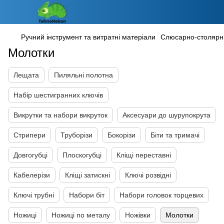
Ручний інструмент та витратні матеріали
Слюсарно-столярн
Молотки
Лещата
Пиляльні полотна
Набір шестигранних ключів
Викрутки та набори викруток
Аксесуари до шурупокрута
Стрипери
Труборізи
Бокорізи
Біти та тримачі
Довгогубці
Плоскогубці
Кліщі переставні
Кабелерізи
Кліщі затискні
Ключі розвідні
Ключі трубні
Набори біт
Набори головок торцевих
Ножиці
Ножиці по металу
Ножівки
Молотки