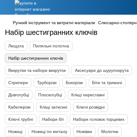
Ручний інструмент та витратні матеріали
Слюсарно-столярн
Набір шестигранних ключів
Лещата
Пиляльні полотна
Набір шестигранних ключів
Викрутки та набори викруток
Аксесуари до шурупокрута
Стрипери
Труборізи
Бокорізи
Біти та тримачі
Довгогубці
Плоскогубці
Кліщі переставні
Кабелерізи
Кліщі затискні
Ключі розвідні
Ключі трубні
Набори біт
Набори головок торцевих
Ножиці
Ножиці по металу
Ножівки
Молотки