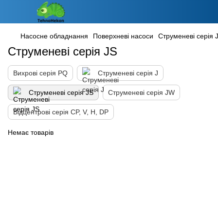
Насосне обладнання
Поверхневі насоси
Струменеві серія 
Струменеві серія JS
Вихрові серія PQ
Струменеві серія J
Струменеві серія JS
Струменеві серія JW
Відцентрові серія CP, V, H, DP
Немає товарів