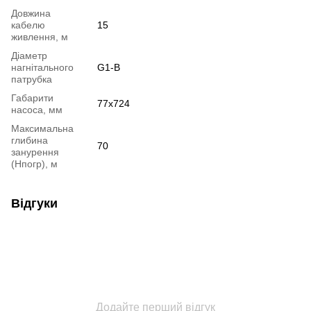
Довжина
кабелю
15
живлення, м
Діаметр
нагнітального
G1-B
патрубка
Габарити
77x724
насоса, мм
Максимальна
глибина
70
занурення
(Нпогр), м
Відгуки
Додайте перший відгук