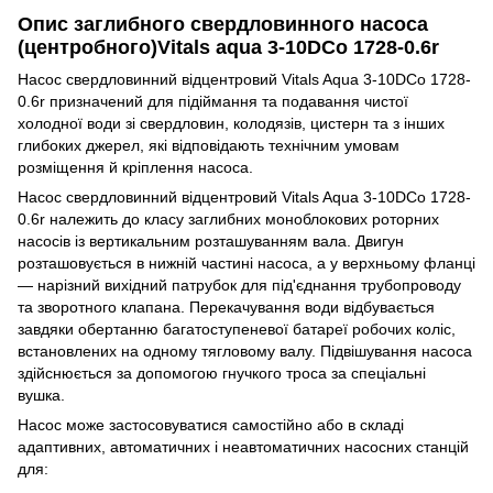
Опис заглибного свердловинного насоса
(центробного)Vitals aqua 3-10DCo 1728-0.6r
Насос свердловинний відцентровий Vitals Aqua 3-10DCo 1728-
0.6r призначений для підіймання та подавання чистої
холодної води зі свердловин, колодязів, цистерн та з інших
глибоких джерел, які відповідають технічним умовам
розміщення й кріплення насоса.
Насос свердловинний відцентровий Vitals Aqua 3-10DCo 1728-
0.6r належить до класу заглибних моноблокових роторних
насосів із вертикальним розташуванням вала. Двигун
розташовується в нижній частині насоса, а у верхньому фланці
— нарізний вихідний патрубок для під'єднання трубопроводу
та зворотного клапана. Перекачування води відбувається
завдяки обертанню багатоступеневої батареї робочих коліс,
встановлених на одному тягловому валу. Підвішування насоса
здійснюється за допомогою гнучкого троса за спеціальні
вушка.
Насос може застосовуватися самостійно або в складі
адаптивних, автоматичних і неавтоматичних насосних станцій
для: