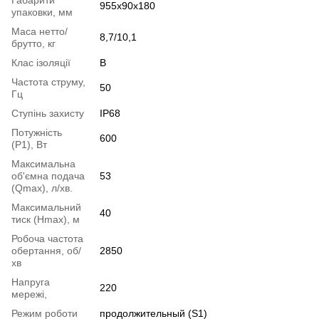
Габарити
955х90х180
упаковки, мм
Маса нетто/
8,7/10,1
брутто, кг
Клас ізоляції
В
Частота струму,
50
Гц
Ступінь захисту
IP68
Потужність
600
(Р1), Вт
Максимальна
об'ємна подача
53
(Qmax), л/хв.
Максимальний
40
тиск (Нmax), м
Робоча частота
обертання, об/
2850
хв
Напруга
220
мережі,
Режим роботи
продолжительный (S1)