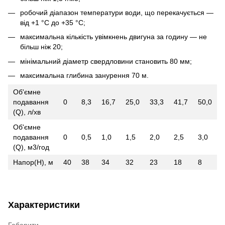
робочий діапазон температури води, що перекачується —
від +1 °C до +35 °C;
максимальна кількість увімкнень двигуна за годину — не
більш ніж 20;
мінімальний діаметр свердловини становить 80 мм;
максимальна глибина занурення 70 м.
Об'ємне
подавання
0
8,3
16,7
25,0
33,3
41,7
50,0
(Q), л/хв
Об'ємне
подавання
0
0,5
1,0
1,5
2,0
2,5
3,0
(Q), м3/год
Напор(Н), м
40
38
34
32
23
18
8
Характеристики