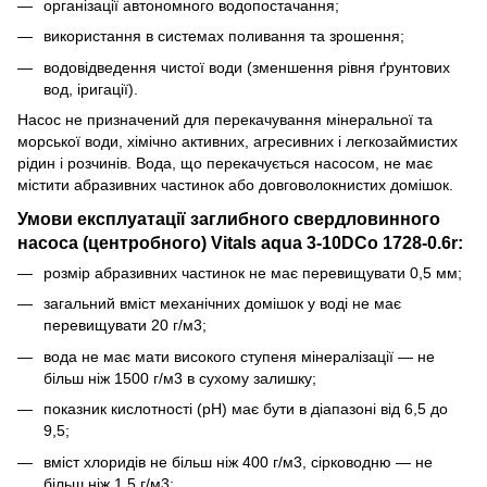
організації автономного водопостачання;
використання в системах поливання та зрошення;
водовідведення чистої води (зменшення рівня ґрунтових
вод, іригації).
Насос не призначений для перекачування мінеральної та
морської води, хімічно активних, агресивних і легкозаймистих
рідин і розчинів. Вода, що перекачується насосом, не має
містити абразивних частинок або довговолокнистих домішок.
Умови експлуатації заглибного свердловинного
насоса (центробного) Vitals aqua 3-10DCo 1728-0.6r:
розмір абразивних частинок не має перевищувати 0,5 мм;
загальний вміст механічних домішок у воді не має
перевищувати 20 г/м3;
вода не має мати високого ступеня мінералізації — не
більш ніж 1500 г/м3 в сухому залишку;
показник кислотності (рН) має бути в діапазоні від 6,5 до
9,5;
вміст хлоридів не більш ніж 400 г/м3, сірководню — не
більш ніж 1,5 г/м3;