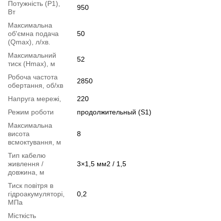
Потужність (Р1),
950
Вт
Максимальна
об'ємна подача
50
(Qmax), л/хв.
Максимальний
52
тиск (Нmax), м
Робоча частота
2850
обертання, об/хв
Напруга мережі,
220
Режим роботи
продолжительный (S1)
Максимальна
висота
8
всмоктування, м
Тип кабелю
живлення /
3×1,5 мм2 / 1,5
довжина, м
Тиск повітря в
гідроакумуляторі,
0,2
МПа
Місткість