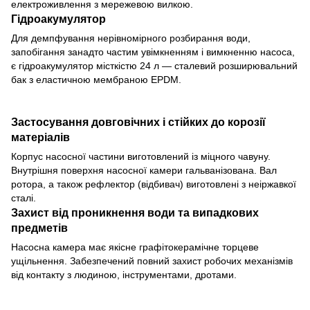
електроживлення з мережевою вилкою.
Гідроакумулятор
Для демпфування нерівномірного розбирання води,
запобігання занадто частим увімкненням і вимкненню насоса,
є гідроакумулятор місткістю 24 л — сталевий розширювальний
бак з еластичною мембраною EPDM.
Застосування довговічних і стійких до корозії
матеріалів
Корпус насосної частини виготовлений із міцного чавуну.
Внутрішня поверхня насосної камери гальванізована. Вал
ротора, а також рефлектор (відбивач) виготовлені з неіржавкої
сталі.
Захист від проникнення води та випадкових
предметів
Насосна камера має якісне графітокерамічне торцеве
ущільнення. Забезпечений повний захист робочих механізмів
від контакту з людиною, інструментами, дротами.