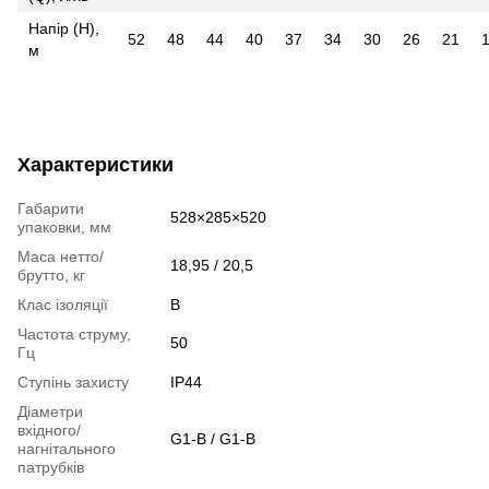
Напір (Н),
52
48
44
40
37
34
30
26
21
м
Характеристики
Габарити
528×285×520
упаковки, мм
Маса нетто/
18,95 / 20,5
брутто, кг
Клас ізоляції
B
Частота струму,
50
Гц
Ступінь захисту
IP44
Діаметри
вхідного/
G1-B / G1-B
нагнітального
патрубків