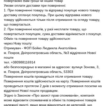
повертаємо Вам гроші чи інший товар
Умови оплати доставки при поверненні:
1. При поверненні товару та відправці покупцю нового товару
доставку оплачує покупець. При цьому відправка нового
товару здійснюється тільки після отримання та огляду товару,
що повертається.
2. При поверненні коштів, у разі несплати товару, що
повертається покупцем, сума доставки віднімається з покупця.
Обмін та повернення товару здійснюється:
через Нову пошту:
Отримувач - ФОП Бойко Людмила Анатоліївна
м. Покров, Дніпропетровська область, №3 відділення Нової
пошти
тел. +380988116914
або безпосередньо в магазині за адресою: вулиця Зонова, 3,
м. Покров, Дніпропетровська область, 53303
Повернення коштів провадиться після отримання товару.
Повернення коштів здійснюється на карту. Повернення коштів
проводиться протягом 2 днів з моменту отримання посилки на
відділенні Нової пошти продавцем.
Згідно із Законом «Про захист прав споживачів», компанія
може відмовити споживачеві в обміні та поверненні товарів
належної якості, якщо вони відносяться до категорій, що