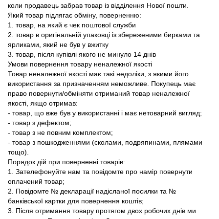
коли продавець забрав товар із відділення Нової пошти.
Який товар підлягає обміну, поверненню:
1. товар, на який є чек поштової служби
2. товар в оригінальній упаковці із збереженими бирками та
ярликами, який не був у вжитку
3. товар, після купівлі якого не минуло 14 днів
Умови повернення товару неналежної якості
Товар неналежної якості має такі недоліки, з якими його
використання за призначенням неможливе. Покупець має
право повернути/обміняти отриманий товар неналежної
якості, якщо отримав:
- товар, що вже був у використанні і має нетоварний вигляд;
- товар з дефектом;
- товар з не повним комплектом;
- товар з пошкодженнями (сколами, подряпинами, плямами
тощо).
Порядок дій при поверненні товарів:
1. Зателефонуйте нам та повідомте про намір повернути
оплачений товар;
2. Повідомте № декларації надісланої посилки та №
банківської картки для повернення коштів;
3. Після отримання товару протягом двох робочих днів ми