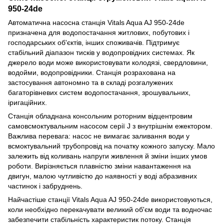
950-24de
Автоматична насосна станція Vitals Aqua AJ 950-24de
призначена для водопостачання житлових, побутових і
господарських об'єктів, інших споживачів. Підтримує
стабільний діапазон тисків у водопровідних системах. Як
джерело води може використовувати колодязі, свердловини,
водойми, водопровідники. Станція розрахована на
застосування автономно та в складі розгалужених
багаторівневих систем водопостачання, зрошувальних,
іригаційних.
Станція обладнана консольним роторним відцентровим
самовсмоктувальним насосом серії J з внутрішнім ежектором.
Важлива перевага: насос не вимагає заливання води у
всмоктувальний трубопровід на початку кожного запуску. Мало
залежить від коливань напруги живлення й зміни інших умов
роботи. Вирізняється плавністю зміни навантаження на
двигун, малою чутливістю до наявності у воді абразивних
частинок і забруднень.
Найчастіше станції Vitals Aqua AJ 950-24de використовуються,
коли необхідно перекачувати великий об'єм води та водночас
забезпечити стабільність характеристик потоку. Станція