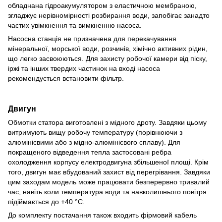
обладнана гідроакумулятором з еластичною мембраною,
згладжує нерівномірності розбирання води, запобігає занадто
частих увімкнення та вимкненню насоса.
Насосна станція не призначена для перекачування
мінеральної, морської води, розчинів, хімічно активних рідин,
що легко засвоюються. Для захисту робочої камери від піску,
іржі та інших твердих частинок на вході насоса
рекомендується встановити фільтр.
Двигун
Обмотки статора виготовлені з мідного дроту. Завдяки цьому
витримують вищу робочу температуру (порівнюючи з
алюмінієвими або з мідно-алюмінієвого сплаву). Для
покращеного відведення тепла застосовані ребра
охолодження корпусу електродвигуна збільшеної площі. Крім
того, двигун має вбудований захист від перегрівання. Завдяки
цим заходам модель може працювати безперервно тривалий
час, навіть коли температура води та навколишнього повітря
підіймається до +40 °C.
До комплекту постачання також входить фірмовий кабель