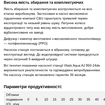
Висока якість збирання та комплектуючих
Якість збирання та комплектуючих контролюється на всіх
етапах виробництва. Застосовані в насосі високоякісні
підшипники компанії C&U гарантують тривалий термін
експлуатації та низький рівень шуму. Латунне колесо
відцентрового типу має високу якість виготовлення, добре
відбалансоване на заводі.
Дифузор і ежектор виготовлені з високоякісного технополімеру
— поліфеніленоксиду (PPO).
Насосна станція постачається в зібраному, готовому до
експлуатації вигляді. До водопровідної системи приєднується
через латунний 5-вивідний штуцер.
Всі технічні показники насосної станції Vitals Aqua AJ 950-24de
вирізняються реалістичністю та підтверджені випробуваннями.
На насосну станцію встановлено гарантію 36 місяців.
Параметри продуктивності:
Об'ємне
подавання
0
5
10
15
20
25
30
35
40
(Q), л/хв