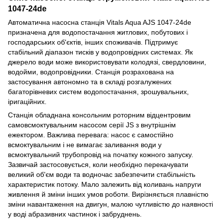
1047-24de
Автоматична насосна станція Vitals Aqua AJS 1047-24de
призначена для водопостачання житлових, побутових і
господарських об'єктів, інших споживачів. Підтримує
стабільний діапазон тисків у водопровідних системах. Як
джерело води може використовувати колодязі, свердловини,
водойми, водопровідники. Станція розрахована на
застосування автономно та в складі розгалужених
багаторівневих систем водопостачання, зрошувальних,
іригаційних.
Станція обладнана консольним роторним відцентровим
самовсмоктувальним насосом серії JS з внутрішнім
ежектором. Важлива перевага: насос є самостійно
всмоктувальним і не вимагає заливання води у
всмоктувальний трубопровід на початку кожного запуску.
Зазвичай застосовується, коли необхідно перекачувати
великий об'єм води та водночас забезпечити стабільність
характеристик потоку. Мало залежить від коливань напруги
живлення й зміни інших умов роботи. Вирізняється плавністю
зміни навантаження на двигун, малою чутливістю до наявності
у воді абразивних частинок і забруднень.