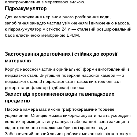
електроживлення з мережевою вилкою.
Гідроакумулятор
Для демпфування нерівномірного розбирання води,
запобігання занадто частим увімкненням і вимкненню насоса,
є гідроакумулятор місткістю 24 л — сталевий розширювальний
бак з еластичною мембраною EPDM.
Застосування довговічних і стійких до корозії
матеріалів
Корпус насосної частини оригінальної форми виготовлений із
неіржавкої сталі. Внутрішня поверхня насосної камери — з
неіржавкої сталі. З неіржавкої сталі також виготовлені вал
ротора та рефлектор (відбивач) насоса.
Захист від проникнення води та випадкових
предметів
Насосна камера має якісне графітокерамічне торцеве
ущільнення. Станцію можна використовувати навіть усередині
вологих приміщень типу санвузла або ванної: вона захищена
від потрапляння випадкових бризок і крапель води.
Забезпечений повний захист робочих механізмів від контакту з