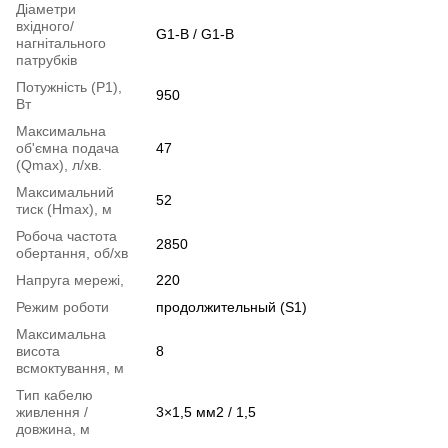
Діаметри
вхідного/
G1-B / G1-B
нагнітального
патрубків
Потужність (Р1),
950
Вт
Максимальна
об'ємна подача
47
(Qmax), л/хв.
Максимальний
52
тиск (Нmax), м
Робоча частота
2850
обертання, об/хв
Напруга мережі,
220
Режим роботи
продолжительный (S1)
Максимальна
висота
8
всмоктування, м
Тип кабелю
живлення /
3×1,5 мм2 / 1,5
довжина, м