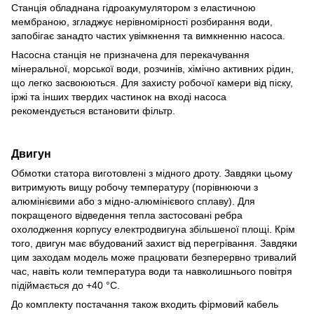
Станція обладнана гідроакумулятором з еластичною
мембраною, згладжує нерівномірності розбирання води,
запобігає занадто частих увімкнення та вимкненню насоса.
Насосна станція не призначена для перекачування
мінеральної, морської води, розчинів, хімічно активних рідин,
що легко засвоюються. Для захисту робочої камери від піску,
іржі та інших твердих частинок на вході насоса
рекомендується встановити фільтр.
Двигун
Обмотки статора виготовлені з мідного дроту. Завдяки цьому
витримують вищу робочу температуру (порівнюючи з
алюмінієвими або з мідно-алюмінієвого сплаву). Для
покращеного відведення тепла застосовані ребра
охолодження корпусу електродвигуна збільшеної площі. Крім
того, двигун має вбудований захист від перегрівання. Завдяки
цим заходам модель може працювати безперервно тривалий
час, навіть коли температура води та навколишнього повітря
підіймається до +40 °C.
До комплекту постачання також входить фірмовий кабель