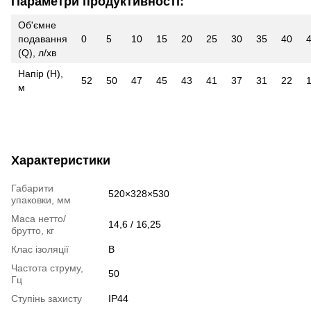
Параметри продуктивності:
Об'ємне
подавання
0
5
10
15
20
25
30
35
40
(Q), л/хв
Напір (Н),
52
50
47
45
43
41
37
31
22
м
Характеристики
Габарити
520×328×530
упаковки, мм
Маса нетто/
14,6 / 16,25
брутто, кг
Клас ізоляції
B
Частота струму,
50
Гц
Ступінь захисту
IP44