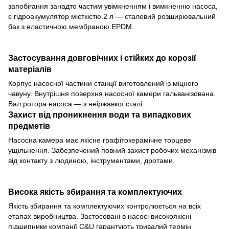
запобігання занадто частим увімкненням і вимкненню насоса,
є гідроакумулятор місткістю 2 л — сталевий розширювальний
бак з еластичною мембраною EPDM.
Застосування довговічних і стійких до корозії
матеріалів
Корпус насосної частини станції виготовлений із міцного
чавуну. Внутрішня поверхня насосної камери гальванізована.
Вал ротора насоса — з неіржавкої сталі.
Захист від проникнення води та випадкових
предметів
Насосна камера має якісне графітокерамічне торцеве
ущільнення. Забезпечений повний захист робочих механізмів
від контакту з людиною, інструментами, дротами.
Висока якість збирання та комплектуючих
Якість збирання та комплектуючих контролюється на всіх
етапах виробництва. Застосовані в насосі високоякісні
підшипники компанії C&U гарантують тривалий термін