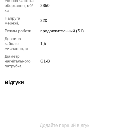
Робоча частота
обертання, об/
2850
хв
Напруга
220
мережі,
Режим роботи
продолжительный (S1)
Довжина
кабелю
1,5
живлення, м
Діаметр
нагнітального
G1-B
патрубка
Відгуки
Додайте перший відгук