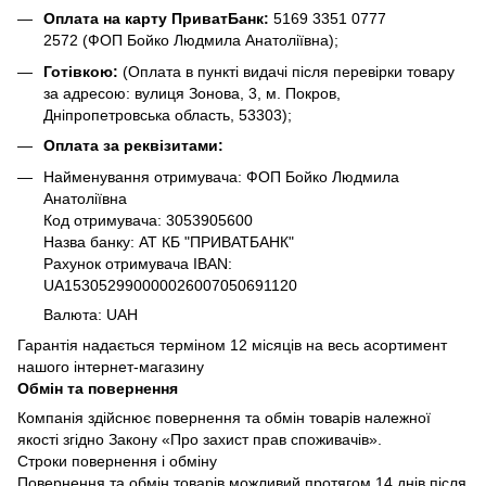
Оплата на карту ПриватБанк:
5169 3351 0777
2572
(ФОП Бойко Людмила Анатоліївна);
Готівкою:
(Оплата в пункті видачі після перевірки товару
за адресою: вулиця Зонова, 3, м. Покров,
Дніпропетровська область, 53303);
Оплата за реквізитами:
Найменування отримувача: ФОП Бойко Людмила
Анатоліївна
Код отримувача: 3053905600
Назва банку: АТ КБ "ПРИВАТБАНК"
Рахунок отримувача IBAN:
UA153052990000026007050691120
Валюта: UAH
Гарантія надається терміном 12 місяців на весь асортимент
нашого інтернет-магазину
Обмін та повернення
Компанія здійснює повернення та обмін товарів належної
якості згідно Закону «Про захист прав споживачів».
Строки повернення і обміну
Повернення та обмін товарів можливий протягом 14 днів після