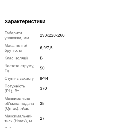
Характеристики
Габарити
293х228х260
упаковки, мм
Маса нетто/
6,9/7,5
брутто, кг
Клас ізоляції
В
Частота струму,
50
Гц
Ступінь захисту
IP44
Потужність
370
(Р1), Вт
Максимальна
об'ємна подача
35
(Qmax), л/хв.
Максимальний
27
тиск (Нmax), м