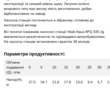
експлуатації та низький рівень шуму. Латунне колесо
вихрового типу має високу якість виготовлення, добре
відбалансоване на заводі.
Насосна станція постачається в зібраному, готовому до
експлуатації вигляді.
Всі технічні показники насосної станції Vitals Aqua APQ 435-2g
вирізняються реалістичністю та підтверджені випробуваннями.
На насосну станцію встановлено гарантію 36 місяців.
Параметри продуктивності:
Об'ємне
подавання
0
5
10
15
20
25
30
3
(Q), л/хв
Напор(Н),
27,0
24,7
21,8
17,8
13,6
9,4
5,7
2
м