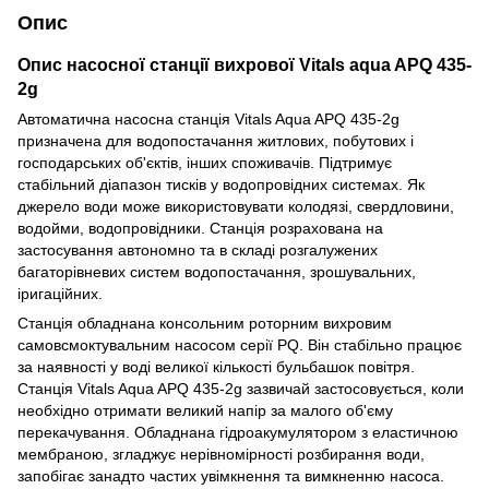
Опис
Опис насосної станції вихрової Vitals aqua APQ 435-
2g
Автоматична насосна станція Vitals Aqua APQ 435-2g
призначена для водопостачання житлових, побутових і
господарських об'єктів, інших споживачів. Підтримує
стабільний діапазон тисків у водопровідних системах. Як
джерело води може використовувати колодязі, свердловини,
водойми, водопровідники. Станція розрахована на
застосування автономно та в складі розгалужених
багаторівневих систем водопостачання, зрошувальних,
іригаційних.
Станція обладнана консольним роторним вихровим
самовсмоктувальним насосом серії PQ. Він стабільно працює
за наявності у воді великої кількості бульбашок повітря.
Станція Vitals Aqua APQ 435-2g зазвичай застосовується, коли
необхідно отримати великий напір за малого об'єму
перекачування. Обладнана гідроакумулятором з еластичною
мембраною, згладжує нерівномірності розбирання води,
запобігає занадто частих увімкнення та вимкненню насоса.