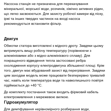
Насосна станція не призначена для перекачування
мінеральної, морської води, розчинів, хімічно активних рідин,
що легко засвоюються. Для захисту робочої камери від піску,
іржі та інших твердих частинок на вході насоса
рекомендується встановити фільтр.
Двигун
Обмотки статора виготовлені з мідного дроту. Завдяки цьому
витримують вищу робочу температуру (порівнюючи з
алюмінієвими або з мідно-алюмінієвого сплаву). Для
покращеного відведення тепла застосовані ребра
охолодження корпусу електродвигуна збільшеної площі. Крім
того, двигун має вбудований захист від перегрівання. Завдяки
цим заходам модель може працювати безперервно тривалий
час, навіть коли температура води та навколишнього повітря
підіймається до +40 °C.
До комплекту постачання також входить фірмовий кабель
електроживлення з мережевою вилкою.
Гідроакумулятор
Для демпфування нерівномірного розбирання води,