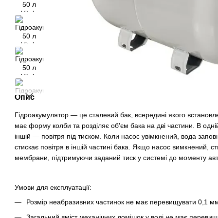
Опис
Гідроакумулятор — це сталевий бак, всередині якого встанов
має форму колби та розділяє об'єм бака на дві частини. В одній
іншій — повітря під тиском. Коли насос увімкнений, вода зап
стискає повітря в іншій частині бака. Якщо насос вимкнений, ст
мембрани, підтримуючи заданий тиск у системі до моменту ав
Умови для експлуатації:
Розмір неабразивних частинок не має перевищувати 0,1 мм
Загальний вміст механічних домішок у воді не має перевищ