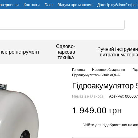
повернення
Контакти
Блог
Відгуки про магазин
Договір публічної офер
Садово-
Ручний інструмен
лектроінструмент
паркова
витратні матері
техніка
Головна
Насосне обладнання
Гід
Гідроакумулятори Vitals AQUA
Гідроакумулятор 5
Немає в наявності
Артикул: 00006
1 949.00 грн
Увійти
для відображення накоп
%