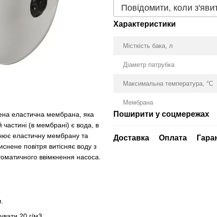
Повідомити, коли з'яви
Характеристики
Місткість бака, л
Діаметр патрубка
Максимальна температура, °С
Мембрана
Поширити у соцмережах
лена еластична мембрана, яка
 частині (в мембрані) є вода, в
овнює еластичну мембрану та
Доставка
Оплата
Гара
иснене повітря витісняє воду з
томатичного ввімкнення насоса.
.
увати 20 г/м3.