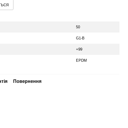
ться
50
G1-B
+99
EPDM
нтія
Повернення