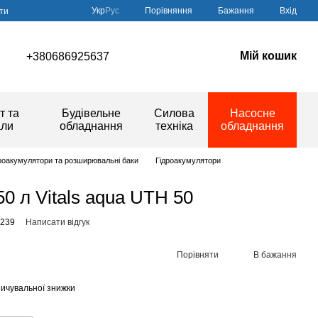
Порівняння
Укр
Рус
Бажання
Вхід
ти
Мій кошик
+380686925637
т та
Будівельне
Силова
Насосне
али
обладнання
техніка
обладнання
роакумулятори та розширювальні баки
Гідроакумулятори
0 л Vitals aqua UTH 50
7239
Написати відгук
Порівняти
В бажання
ичувальної знижки