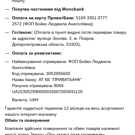
пошті);
Покупка частинами від Monobank
Оплата на карту ПриватБанк:
5169 3351 0777
2572
(ФОП Бойко Людмила Анатоліївна);
Готівкою:
(Оплата в пункті видачі після перевірки товару
за адресою: вулиця Зонова, 3, м. Покров,
Дніпропетровська область, 53303);
Оплата за реквізитами:
Найменування отримувача: ФОП Бойко Людмила
Анатоліївна
Код отримувача: 3053905600
Назва банку: АТ КБ "ПРИВАТБАНК"
Рахунок отримувача IBAN:
UA153052990000026007050691120
Валюта: UAH
Гарантія надається терміном 12 місяців на весь асортимент
нашого інтернет-магазину
Обмін та повернення
Компанія здійснює повернення та обмін товарів належної
якості згідно Закону «Про захист прав споживачів».