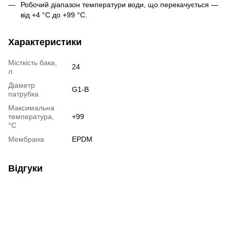
Робочий діапазон температури води, що перекачується —
від +4 °C до +99 °C.
Характеристики
Місткість бака,
24
л
Діаметр
G1-B
патрубка
Максимальна
температура,
+99
°С
Мембрана
EPDM
Відгуки