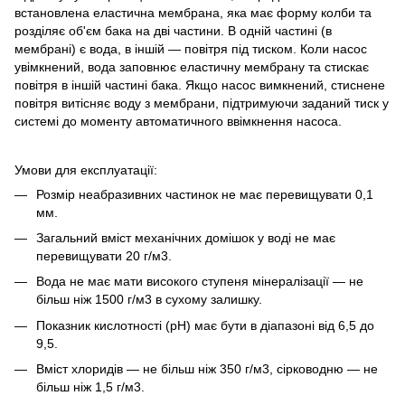
встановлена еластична мембрана, яка має форму колби та
розділяє об'єм бака на дві частини. В одній частині (в
мембрані) є вода, в іншій — повітря під тиском. Коли насос
увімкнений, вода заповнює еластичну мембрану та стискає
повітря в іншій частині бака. Якщо насос вимкнений, стиснене
повітря витісняє воду з мембрани, підтримуючи заданий тиск у
системі до моменту автоматичного ввімкнення насоса.
Умови для експлуатації:
Розмір неабразивних частинок не має перевищувати 0,1
мм.
Загальний вміст механічних домішок у воді не має
перевищувати 20 г/м3.
Вода не має мати високого ступеня мінералізації — не
більш ніж 1500 г/м3 в сухому залишку.
Показник кислотності (pH) має бути в діапазоні від 6,5 до
9,5.
Вміст хлоридів — не більш ніж 350 г/м3, сірководню — не
більш ніж 1,5 г/м3.