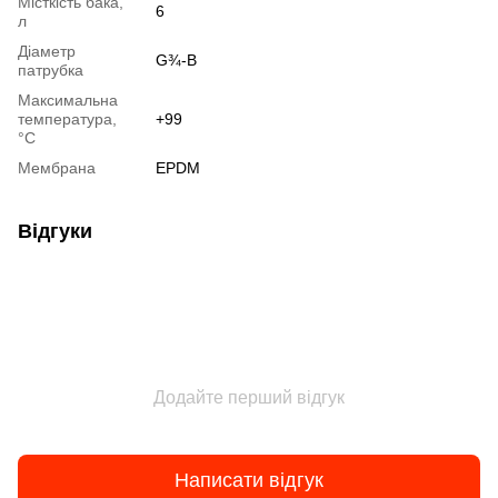
Місткість бака,
6
л
Діаметр
G¾-B
патрубка
Максимальна
температура,
+99
°С
Мембрана
EPDM
Відгуки
Додайте перший відгук
Написати відгук