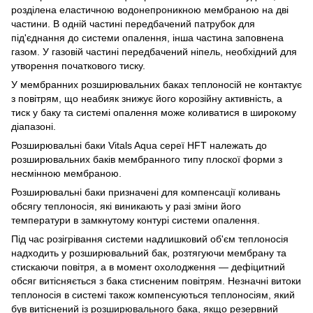
розділена еластичною водонепроникною мембраною на дві
частини. В одній частині передбачений патрубок для
під'єднання до системи опалення, інша частина заповнена
газом. У газовій частині передбачений ніпель, необхідний для
утворення початкового тиску.
У мембранних розширювальних баках теплоносій не контактує
з повітрям, що неабияк знижує його корозійну активність, а
тиск у баку та системі опалення може коливатися в широкому
діапазоні.
Розширювальні баки Vitals Aqua сереї HFT належать до
розширювальних баків мембранного типу плоскої форми з
несмінною мембраною.
Розширювальні баки призначені для компенсації коливань
обсягу теплоносія, які виникають у разі зміни його
температури в замкнутому контурі системи опалення.
Під час розігрівання системи надлишковий об'єм теплоносія
надходить у розширювальний бак, розтягуючи мембрану та
стискаючи повітря, а в момент охолодження — дефіцитний
обсяг витісняється з бака стисненим повітрям. Незначні витоки
теплоносія в системі також компенсуються теплоносіям, який
був витіснений із розширювального бака, якщо резервний