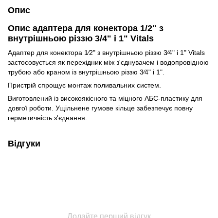
Опис
Опис адаптера для конектора 1/2" з
внутрішньою різзю 3/4" і 1" Vitals
Адаптер для конектора 1⁄2" з внутрішньою різзю 3⁄4" і 1" Vitals
застосовується як перехідник між з'єднувачем і водопровідною
трубою або краном із внутрішньою різзю 3⁄4" і 1".
Пристрій спрощує монтаж поливальних систем.
Виготовлений із високоякісного та міцного АБС-пластику для
довгої роботи. Ущільнене гумове кільце забезпечує повну
герметичність з'єднання.
Відгуки
Додайте перший відгук