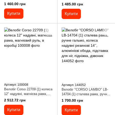
колесо 12", надувні колеса,
12", надувні колеса, підніжка,
1 460.00 грн
1 485.00 грн
підніжка, підставка для ніг,
підставка для ніг, дзвіночок
дзвіночок
Купити
Купити
Артикул: 100008
Артикул: 144052
Велобіг Corso 22709 (1) колеса
Велобіг "CORSO LAMBO" LB-
12" надувні, магнієва рама,
14704 (1) сталева рама, ручне
магнієвий руль, в коробці
гальмо, колеса надувні
2 512.72 грн
1 700.00 грн
резинові 14’’, алюмінієві обода,
підставка для ніг, підніжка,
Купити
Купити
дзвоник