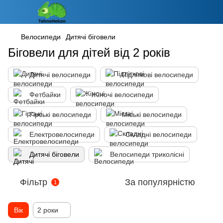
Велосипеди
Дитячі біговели
Біговели для дітей від 2 років
Дитячі велосипеди
Підліткові велосипеди
Фетбайки
Жіночі велосипеди
Гірські велосипеди
Міські велосипеди
Електровелосипеди
Складні велосипеди
Дитячі біговели
Велосипеди триколісні
Фільтр
За популярністю
1
Вік
2 роки