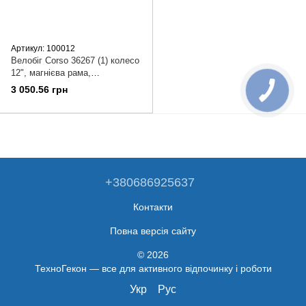
Артикул: 100012
Велобіг Corso 36267 (1) колесо
12", магнієва рама,
алюмінієвий винос руля, в
3 050.56 грн
коробці
+380686925637
Контакти
Повна версія сайту
© 2026
ТехноГекон — все для активного відпочинку і роботи
Укр
Рус