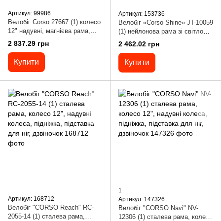
Артикул: 99986
Артикул: 153736
Велобіг Corso 27667 (1) колесо
Велобіг «Corso Shine» JT-10059
12" надувні, магнієва рама,
(1) нейлонова рама зі світлом,
магнієві диски, підніжка, в
нейлонова вилка, надувні
2 837.29 грн
2 462.02 грн
коробці
колеса 12’’, в коробці
Купити
Купити
1
Артикул: 168712
Артикул: 147326
Велобіг "CORSO Reach" RC-
Велобіг "CORSO Navi" NV-
2055-14 (1) сталева рама,
12306 (1) сталева рама, колесо