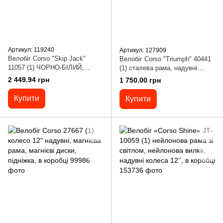
Артикул: 119240
Артикул: 127909
Велобіг Corso "Skip Jack"
Велобіг Corso "Triumph" 40441
11057 (1) ЧОРНО-БІЛИЙ,
(1) сталева рама, надувні
надувні колеса 12", сталева
колеса 12", ручне гальмо,
2 449.94 грн
1 750.00 грн
рама з амортизатором, ручне
підніжка, крила, дзвіночок,
гальмо, підніжка, в коробці
СКОЛИ НА РАМІ
Купити
Купити