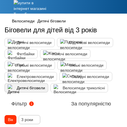
Велосипеди
Дитячі біговели
Біговели для дітей від 3 років
Дитячі велосипеди
Підліткові велосипеди
Фетбайки
Жіночі велосипеди
Гірські велосипеди
Міські велосипеди
Електровелосипеди
Складні велосипеди
Дитячі біговели
Велосипеди триколісні
Фільтр
За популярністю
1
Вік
3 роки