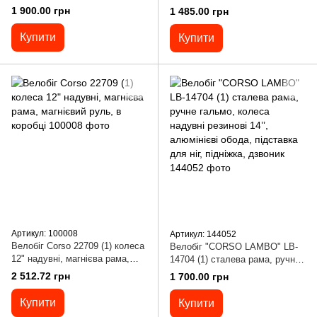
нейлонова вилка, надувні
12", надувні колеса, підніжка,
1 900.00 грн
1 485.00 грн
колеса 14’’, в коробці
підставка для ніг, дзвіночок
Купити
Купити
Артикул: 100008
Артикул: 144052
Велобіг Corso 22709 (1) колеса
Велобіг "CORSO LAMBO" LB-
12" надувні, магнієва рама,
14704 (1) сталева рама, ручне
магнієвий руль, в коробці
гальмо, колеса надувні
2 512.72 грн
1 700.00 грн
резинові 14’’, алюмінієві обода,
підставка для ніг, підніжка,
Купити
Купити
дзвоник