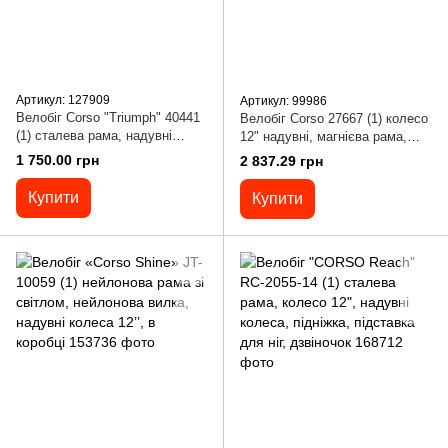
Артикул: 127909
Артикул: 99986
Велобіг Corso "Triumph" 40441
Велобіг Corso 27667 (1) колесо
(1) сталева рама, надувні
12" надувні, магнієва рама,
колеса 12", ручне гальмо,
магнієві диски, підніжка, в
1 750.00 грн
2 837.29 грн
підніжка, крила, дзвіночок,
коробці
СКОЛИ НА РАМІ
Купити
Купити