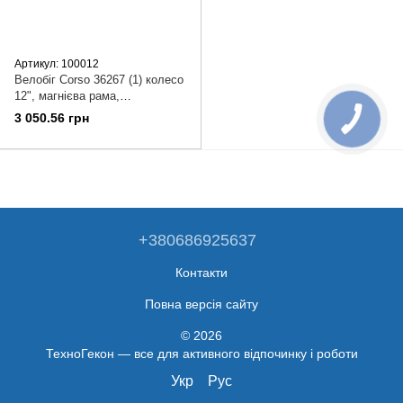
Артикул: 100012
Велобіг Corso 36267 (1) колесо
12", магнієва рама,
алюмінієвий винос руля, в
3 050.56 грн
коробці
+380686925637
Контакти
Повна версія сайту
© 2026
ТехноГекон — все для активного відпочинку і роботи
Укр
Рус