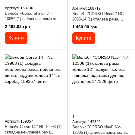
Артикул: 153736
Артикул: 168712
Велобіг «Corso Shine» JT-
Велобіг "CORSO Reach" RC-
10059 (1) нейлонова рама зі
2055-14 (1) сталева рама,
світлом, нейлонова вилка,
колесо 12", надувні колеса,
2 462.02 грн
1 460.00 грн
надувні колеса 12’’, в коробці
підніжка, підставка для ніг,
дзвіночок
Купити
Купити
1
Артикул: 159357
Артикул: 147326
Велобіг Corso 14`` NL-19903 (1)
Велобіг "CORSO Navi" NV-
складна нейлонова рама,
12306 (1) сталева рама, колесо