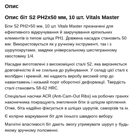
Опис
Опис біт S2 PH2х50 мм, 10 шт. Vitals Master
Біти S2 PH2×50 мм, 10 шт. Vitals Master призначені для
ефективного відкручування й закручування кріпильних
елементів із типом шліца PH1. Довжина насадок становить 50
мм. Використовується як у ручному інструменті, так і з
шурупокрутами, завдяки універсальному шестигранному
хвостовику 1/4
.
Насадки виготовлені з високоміцної сталі S2, яка вирізняється
довговічністю й не схильна до руйнування. У складі цієї сталі є
молібден і кремній, які надають виробу високий опір до
навантажень і низький поріг оборотної деформації. Твердість
сталі становить 58-62 HRC.
Спеціальні насічки ACR (Anti-Cam-Out Ribs) на робочих гранях
наконечника покращують зчеплення біти зі шліцом кріплення.
Отже, біта надійно фіксується в шліцах шурупів, саморізів та ін.
Є колірне маркування біт для їхнього швидкого вибору.
Магнітні властивості біт дають змогу утримувати шуруп у будь-
якому зручному положенні.