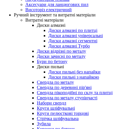
Аксесуари для ланцюгових пил
Висоторіз електричний
Ручний інструмент та витратні матеріали
Витратні матеріали
Диски алмазні
Диски алмазні по плитці
Диски алмазні універсальні
Диски алмазні сегментні
Диски алмазні Турбо
Диски відрізні по металу
Диски зачисні по металу
Бури по бетону
Диски пильні
Диски пильні без напайки
Диски пильні з напайкою
Свердла по металу
Свердла по деревині пір'яні
Свердла пікоподібні по склу та плитці
Свердла по металу ступінчасті
Набори свердл
Круги шліфувальні
Круги пелюсткові торцові
Стрічка шліфувальна
Зубила
Коронки по бетону