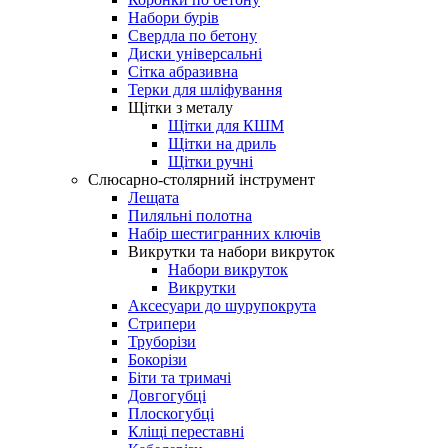
Набори бурів
Свердла по бетону
Диски універсальні
Сітка абразивна
Терки для шліфування
Щітки з металу
Щітки для КШМ
Щітки на дриль
Щітки ручні
Слюсарно-столярний інструмент
Лещата
Пиляльні полотна
Набір шестигранних ключів
Викрутки та набори викруток
Набори викруток
Викрутки
Аксесуари до шурупокрута
Стрипери
Труборізи
Бокорізи
Біти та тримачі
Довгогубці
Плоскогубці
Кліщі переставні