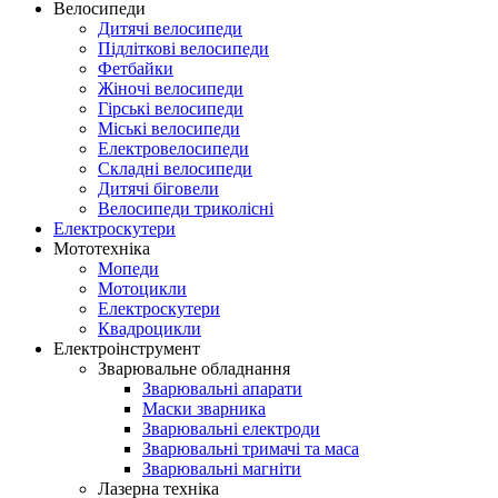
Велосипеди
Дитячі велосипеди
Підліткові велосипеди
Фетбайки
Жіночі велосипеди
Гірські велосипеди
Міські велосипеди
Електровелосипеди
Складні велосипеди
Дитячі біговели
Велосипеди триколісні
Електроскутери
Мототехніка
Мопеди
Мотоцикли
Електроскутери
Квадроцикли
Електроінструмент
Зварювальне обладнання
Зварювальні апарати
Маски зварника
Зварювальні електроди
Зварювальні тримачі та маса
Зварювальні магніти
Лазерна техніка