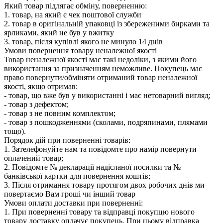
Який товар підлягає обміну, поверненню:
1. товар, на який є чек поштової служби
2. товар в оригінальній упаковці із збереженими бирками та
ярликами, який не був у вжитку
3. товар, після купівлі якого не минуло 14 днів
Умови повернення товару неналежної якості
Товар неналежної якості має такі недоліки, з якими його
використання за призначенням неможливе. Покупець має
право повернути/обміняти отриманий товар неналежної
якості, якщо отримав:
- товар, що вже був у використанні і має нетоварний вигляд;
- товар з дефектом;
- товар з не повним комплектом;
- товар з пошкодженнями (сколами, подряпинами, плямами
тощо).
Порядок дій при поверненні товарів:
1. Зателефонуйте нам та повідомте про намір повернути
оплачений товар;
2. Повідомте № декларації надісланої посилки та №
банківської картки для повернення коштів;
3. Після отримання товару протягом двох робочих днів ми
повертаємо Вам гроші чи інший товар
Умови оплати доставки при поверненні:
1. При поверненні товару та відправці покупцю нового
товару доставку оплачує покупець. При цьому відправка