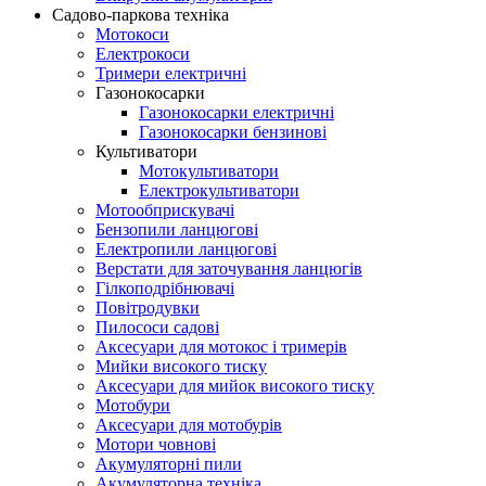
Садово-паркова техніка
Мотокоси
Електрокоси
Тримери електричні
Газонокосарки
Газонокосарки електричні
Газонокосарки бензинові
Культиватори
Мотокультиватори
Електрокультиватори
Мотообприскувачі
Бензопили ланцюгові
Електропили ланцюгові
Верстати для заточування ланцюгів
Гілкоподрібнювачі
Повітродувки
Пилососи садові
Аксесуари для мотокос і тримерів
Мийки високого тиску
Аксесуари для мийок високого тиску
Мотобури
Аксесуари для мотобурів
Мотори човнові
Акумуляторні пили
Акумуляторна техніка