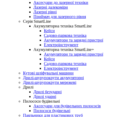
Аксесуари до лазерної техніки
Лазерні далекоміри
Лазерні рівні
Приймач для лазерного рівня
Серія SmartLine
Акумуляторна техніка SmartLine
Кейси
Садово-паркова техніка
Акумулятори та зарядні пристрої
Електроінструмент
Акумуляторна техніка SmartLine+
Акумулятори та зарядні пристрої
Кейси
Садово-паркова техніка
Електроінструмент
Кутові шліфувальні машини
Дрилі-шурупокрути акумуляторні
Дрилі-шурупокрути мережеві
Дрилі
Дрилі безударні
Дрилі ударні
Пилососи будівельні
Аксесуари для будівельних пилососів
Пилососи будівельні
Паяльники для пластикових труб