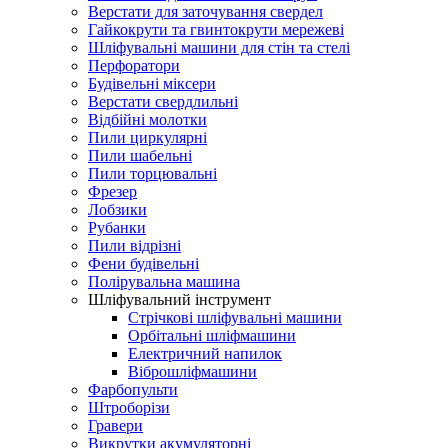
Верстати для заточування свердел
Гайкокрути та гвинтокрути мережеві
Шлiфувальнi машини для стiн та стелi
Перфоратори
Будівельні міксери
Верстати свердлильні
Bідбійні молотки
Пили циркулярні
Пили шабельні
Пили торцювальні
Фрезер
Лобзики
Рубанки
Пили відрізні
Фени будівельні
Полірувальна машина
Шліфувальний інструмент
Cтрічкові шліфувальні машини
Орбітальні шліфмашини
Електричний напилок
Віброшліфмашини
Фарбопульти
Штроборізи
Гравери
Викрутки акумуляторні