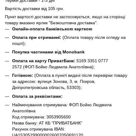
Термін доставки - 1-3 дні
Вартість доставки від 105 грн.
Пункт вартості доставки не застосовується, якщо на сторінці
товару вказано ярлик "Безкоштовна доставка".
Онлайн-оплата банківською карткою
Оплата при отриманні:
(Оплата товару після огляду на
пошті);
Покупка частинами від Monobank
Оплата на карту ПриватБанк:
5169 3351 0777
2572
(ФОП Бойко Людмила Анатоліївна);
Готівкою:
(Оплата в пункті видачі після перевірки товару
за адресою: вулиця Зонова, 3, м. Покров,
Дніпропетровська область, 53303);
Оплата за реквізитами:
Найменування отримувача: ФОП Бойко Людмила
Анатоліївна
Код отримувача: 3053905600
Назва банку: АТ КБ "ПРИВАТБАНК"
Рахунок отримувача IBAN:
UA153052990000026007050691120