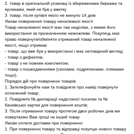
2. товар в оригінальній упаковці із збереженими бирками та
ярликами, який не був у вжитку
3. товар, після купівлі якого не минуло 14 днів
Умови повернення товару неналежної якості
Товар неналежної якості має такі недоліки, з якими його
використання за призначенням неможливе. Покупець має
право повернути/обміняти отриманий товар неналежної
якості, якщо отримав:
- товар, що вже був у використанні і має нетоварний вигляд;
- товар з дефектом;
- товар з не повним комплектом;
- товар з пошкодженнями (сколами, подряпинами, плямами
тощо).
Порядок дій при поверненні товарів:
1. Зателефонуйте нам та повідомте про намір повернути
оплачений товар;
2. Повідомте № декларації надісланої посилки та №
банківської картки для повернення коштів;
3. Після отримання товару протягом двох робочих днів ми
повертаємо Вам гроші чи інший товар
Умови оплати доставки при поверненні:
1. При поверненні товару та відправці покупцю нового товару