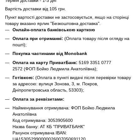
Термін доставки - 1-3 дні
Вартість доставки від 105 грн.
Пункт вартості доставки не застосовується, якщо на сторінці
товару вказано ярлик "Безкоштовна доставка".
Онлайн-оплата банківською карткою
Оплата при отриманні:
(Оплата товару після огляду на
пошті);
Покупка частинами від Monobank
Оплата на карту ПриватБанк:
5169 3351 0777
2572
(ФОП Бойко Людмила Анатоліївна);
Готівкою:
(Оплата в пункті видачі після перевірки товару
за адресою: вулиця Зонова, 3, м. Покров,
Дніпропетровська область, 53303);
Оплата за реквізитами:
Найменування отримувача: ФОП Бойко Людмила
Анатоліївна
Код отримувача: 3053905600
Назва банку: АТ КБ "ПРИВАТБАНК"
Рахунок отримувача IBAN:
UA153052990000026007050691120