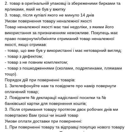
2. товар в оригінальній упаковці із збереженими бирками та
ярликами, який не був у вжитку
3. товар, після купівлі якого не минуло 14 днів
Умови повернення товару неналежної якості
Товар неналежної якості має такі недоліки, з якими його
використання за призначенням неможливе. Покупець має
право повернути/обміняти отриманий товар неналежної
якості, якщо отримав:
- товар, що вже був у використанні і має нетоварний вигляд;
- товар з дефектом;
- товар з не повним комплектом;
- товар з пошкодженнями (сколами, подряпинами, плямами
тощо).
Порядок дій при поверненні товарів:
1. Зателефонуйте нам та повідомте про намір повернути
оплачений товар;
2. Повідомте № декларації надісланої посилки та №
банківської картки для повернення коштів;
3. Після отримання товару протягом двох робочих днів ми
повертаємо Вам гроші чи інший товар
Умови оплати доставки при поверненні:
1. При поверненні товару та відправці покупцю нового товару