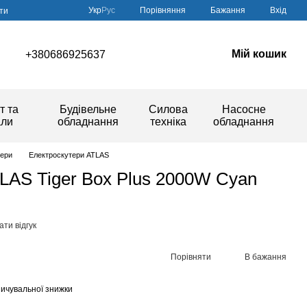
Порівняння
Укр
Рус
Бажання
Вхід
ти
Мій кошик
+380686925637
т та
Будівельне
Силова
Насосне
али
обладнання
техніка
обладнання
тери
Електроскутери ATLAS
LAS Tiger Box Plus 2000W Cyan
ти відгук
Порівняти
В бажання
ичувальної знижки