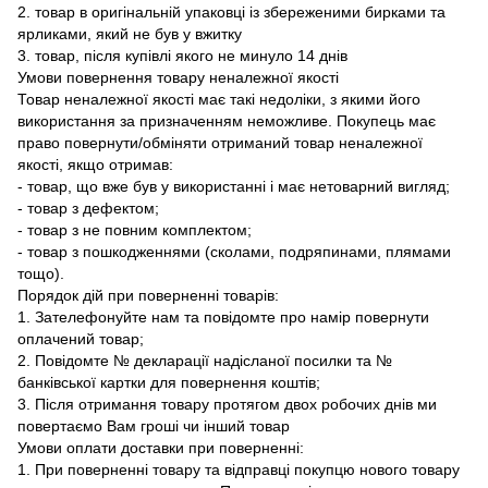
2. товар в оригінальній упаковці із збереженими бирками та
ярликами, який не був у вжитку
3. товар, після купівлі якого не минуло 14 днів
Умови повернення товару неналежної якості
Товар неналежної якості має такі недоліки, з якими його
використання за призначенням неможливе. Покупець має
право повернути/обміняти отриманий товар неналежної
якості, якщо отримав:
- товар, що вже був у використанні і має нетоварний вигляд;
- товар з дефектом;
- товар з не повним комплектом;
- товар з пошкодженнями (сколами, подряпинами, плямами
тощо).
Порядок дій при поверненні товарів:
1. Зателефонуйте нам та повідомте про намір повернути
оплачений товар;
2. Повідомте № декларації надісланої посилки та №
банківської картки для повернення коштів;
3. Після отримання товару протягом двох робочих днів ми
повертаємо Вам гроші чи інший товар
Умови оплати доставки при поверненні:
1. При поверненні товару та відправці покупцю нового товару