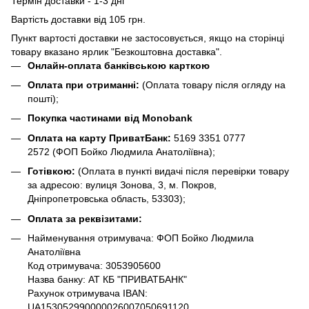
Термін доставки - 1-3 дні
Вартість доставки від 105 грн.
Пункт вартості доставки не застосовується, якщо на сторінці
товару вказано ярлик "Безкоштовна доставка".
Онлайн-оплата банківською карткою
Оплата при отриманні:
(Оплата товару після огляду на
пошті);
Покупка частинами від Monobank
Оплата на карту ПриватБанк:
5169 3351 0777
2572
(ФОП Бойко Людмила Анатоліївна);
Готівкою:
(Оплата в пункті видачі після перевірки товару
за адресою: вулиця Зонова, 3, м. Покров,
Дніпропетровська область, 53303);
Оплата за реквізитами:
Найменування отримувача: ФОП Бойко Людмила
Анатоліївна
Код отримувача: 3053905600
Назва банку: АТ КБ "ПРИВАТБАНК"
Рахунок отримувача IBAN:
UA153052990000026007050691120