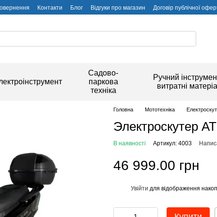
повернення
Контакти
Блог
Відгуки про магазин
Договір публічної офер
Садово-
Ручний інструмен
лектроінструмент
паркова
витратні матері
техніка
Головна
Мототехніка
Електроску
Электроскутер AT
В наявності
Артикул: 4003
Написа
46 999.00 грн
Увійти
для відображення накоп
%
Купити