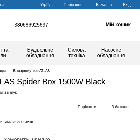
Порівняння
Укр
Рус
Бажання
Вхід
ти
Мій кошик
+380686925637
т та
Будівельне
Силова
Насосне
али
обладнання
техніка
обладнання
тери
Електроскутери ATLAS
LAS Spider Box 1500W Black
ти відгук
Порівняти
В бажання
ичувальної знижки
Замовити швидко