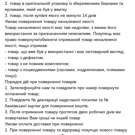
2. товар в оригінальній упаковці із збереженими бирками та
ярликами, який не був у вжитку
3. товар, після купівлі якого не минуло 14 днів
Умови повернення товару неналежної якості
Товар неналежної якості має такі недоліки, з якими його
використання за призначенням неможливе. Покупець має
право повернути/обміняти отриманий товар неналежної
якості, якщо отримав:
- товар, що вже був у використанні і має нетоварний вигляд;
- товар з дефектом;
- товар з не повним комплектом;
- товар з пошкодженнями (сколами, подряпинами, плямами
тощо).
Порядок дій при поверненні товарів:
1. Зателефонуйте нам та повідомте про намір повернути
оплачений товар;
2. Повідомте № декларації надісланої посилки та №
банківської картки для повернення коштів;
3. Після отримання товару протягом двох робочих днів ми
повертаємо Вам гроші чи інший товар
Умови оплати доставки при поверненні:
1. При поверненні товару та відправці покупцю нового товару