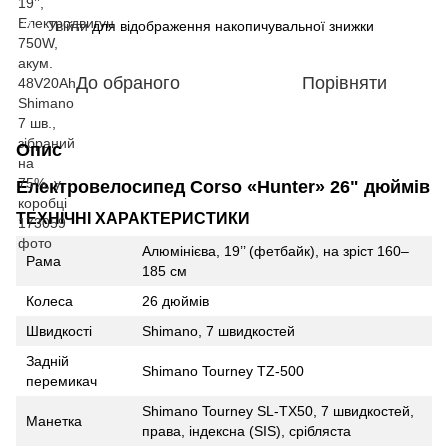
Увійти
для відображення накопичувальної знижки
%
До обраного
Порівняти
Опис
Електровелосипед Corso «Hunter» 26" дюймів
ТЕХНІЧНІ ХАРАКТЕРИСТИКИ
Алюмінієва, 19’’ (фетбайк), на зріст 160–
Рама
185 см
Колеса
26 дюймів
Швидкості
Shimano, 7 швидкостей
Задній
Shimano Tourney TZ-500
перемикач
Shimano Tourney SL-TX50, 7 швидкостей,
Манетка
права, індексна (SIS), срібляста