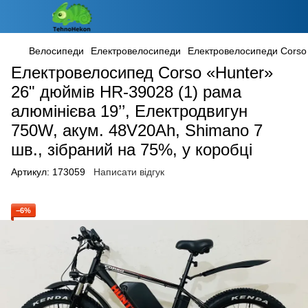
Велосипеди
Електровелосипеди
Електровелосипеди Corso
Електровелосипед Corso «Hunter»
26" дюймів HR-39028 (1) рама
алюмінієва 19’’, Електродвигун
750W, акум. 48V20Ah, Shimano 7
шв., зібраний на 75%, у коробці
Артикул:
173059
Написати відгук
−6%