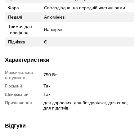
Фара
Світлодіодна, на передній частині рами
Педалі
Алюмінієві
Тримач для
На кермі
телефона
Підніжка
Є
Характеристики
Максимальна
750 Вт
потужність
Гірський
Так
Швидкісний
Так
Призначення
для дорослих, для бездоріжжя, для села,
для підлітків
Відгуки