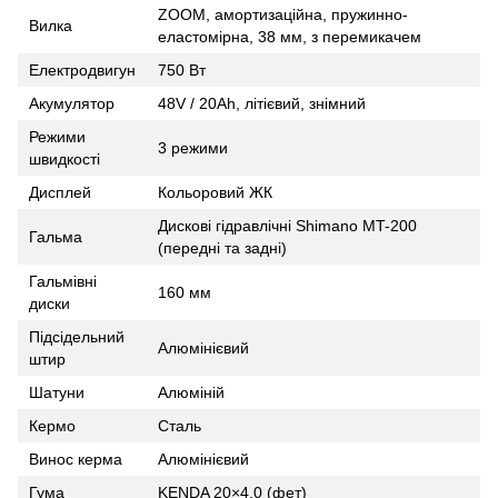
ZOOM, амортизаційна, пружинно-
Вилка
еластомірна, 38 мм, з перемикачем
Електродвигун
750 Вт
Акумулятор
48V / 20Ah, літієвий, знімний
Режими
3 режими
швидкості
Дисплей
Кольоровий ЖК
Дискові гідравлічні Shimano MT-200
Гальма
(передні та задні)
Гальмівні
160 мм
диски
Підсідельний
Алюмінієвий
штир
Шатуни
Алюміній
Кермо
Сталь
Винос керма
Алюмінієвий
Гума
KENDA 20×4.0 (фет)