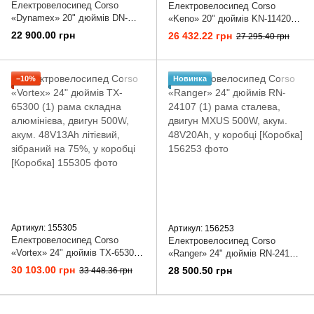
Електровелосипед Corso
Електровелосипед Corso
«Dynamex» 20" дюймів DN-
«Keno» 20" дюймів KN-11420
20147 (1) рама алюмінієва,
(1) рама складна алюмінієва,
22 900.00 грн
26 432.22 грн
27 295.40 грн
двигун 350W, акум. 48V10Ah
Електродвигун 350W, акум.
літієвий, у коробці [Коробка]
36V10Ah літієвий, зібраний на
75%, у коробці [Коробка]
−10%
Новинка
Артикул: 155305
Артикул: 156253
Електровелосипед Corso
Електровелосипед Corso
«Vortex» 24" дюймів TX-65300
«Ranger» 24" дюймів RN-24107
(1) рама складна алюмінієва,
(1) рама сталева, двигун
30 103.00 грн
28 500.50 грн
33 448.36 грн
двигун 500W, акум. 48V13Ah
MXUS 500W, акум. 48V20Ah, у
літієвий, зібраний на 75%, у
коробці [Коробка]
коробці [Коробка]