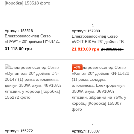
1
Артикул: 153518
Артикул: 157980
Електровелосипед Corso
Електровелосипед Corso
«HAWY» 20" дюймів HY-81422
«VOLT BIKE» 26" дюймів TB-
(1) рама сталева, двигун 500W,
26918(1) рама сталева,
31 118.00 грн
21 819.00 грн
24 800.00 грн
акум. 48V13Ah, Shimano 7
одношвидкісний, у коробці
швидкостей, у коробці
[Коробка]
[Коробка]
−3%
1
Артикул: 155272
Артикул: 155307