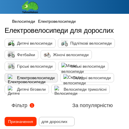
Велосипеди
Електровелосипеди
Електровелосипеди для дорослих
Дитячі велосипеди
Підліткові велосипеди
Фетбайки
Жіночі велосипеди
Гірські велосипеди
Міські велосипеди
Електровелосипеди
Складні велосипеди
Дитячі біговели
Велосипеди триколісні
Фільтр
За популярністю
1
Призначення
для дорослих