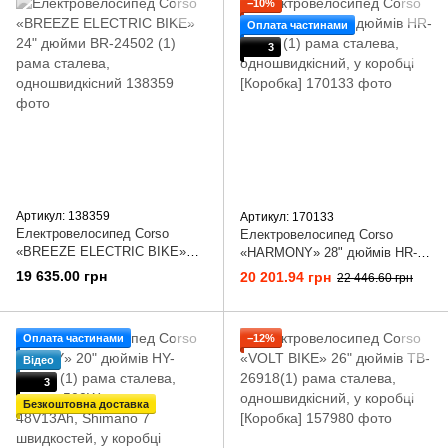
−10%
Оплата частинами
3
Артикул: 138359
Артикул: 170133
Електровелосипед Corso
Електровелосипед Corso
«BREEZE ELECTRIC BIKE»
«HARMONY» 28" дюймів HR-
24" дюйми BR-24502 (1) рама
28118 (1) рама сталева,
19 635.00 грн
20 201.94 грн
22 446.60 грн
сталева, одношвидкісний
одношвидкісний, у коробці
[Коробка]
Оплата частинами
−12%
Відео
3
Безкоштовна доставка