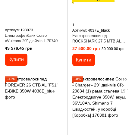
1
Артикул: 193073
Артикул: 4037E_black
Електрофетбайк Corso
Електровелосипед
«Vulcan» 20" дюймів L-70740-
ROCKSHARK 27,5 MTB AL
280 рама сталева, двигуни
"ROCK003" E-BIKE 350W
49 576.45 грн
27 500.00 грн
30 000.00 грн
2х1000W, 2 акумулятори
2х48V18AH
Купити
Купити
−13%
−8%