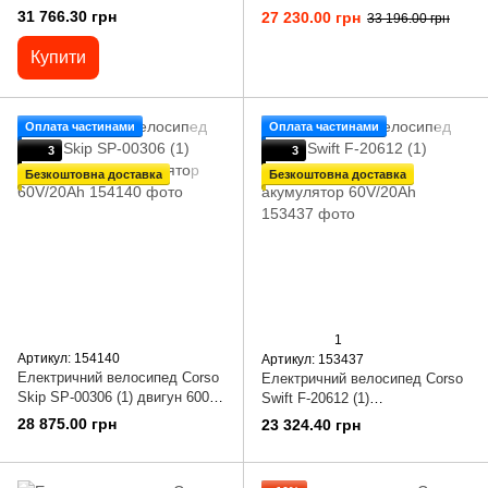
рама складна алюмінієва,
акумулятор 72V/20Ah
31 766.30 грн
27 230.00 грн
33 196.00 грн
двигун 750W, акум. 48V20Ah
літієвий
Купити
Оплата частинами
Оплата частинами
3
3
Безкоштовна доставка
Безкоштовна доставка
1
Артикул: 154140
Артикул: 153437
Електричний велосипед Corso
Електричний велосипед Corso
Skip SP-00306 (1) двигун 600W,
Swift F-20612 (1)
акумулятор 60V/20Ah
Електродвигун 500W,
28 875.00 грн
23 324.40 грн
акумулятор 60V/20Ah