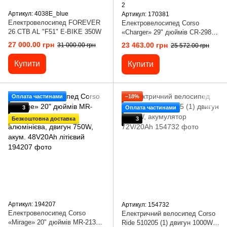
2
Артикул: 4038E_blue
Артикул: 170381
Електровелосипед FOREVER
Електровелосипед Corso
26 CTB AL "F51" E-BIKE 350W
«Charger» 29" дюймів CR-29834
(1) рама сталева 19``,
27 000.00 грн
23 463.00 грн
31 000.00 грн
25 572.00 грн
Електродвигун 350W, акум.
36V10Ah, Shimano 7
Купити
Купити
швидкостей, у коробці
[Коробка]
Оплата частинами
−18%
3
Оплата частинами
Безкоштовна доставка
3
Артикул: 194207
Артикул: 154732
Електровелосипед Corso
Електричний велосипед Corso
«Mirage» 20" дюймів MR-21340
Ride 510205 (1) двигун 1000W,