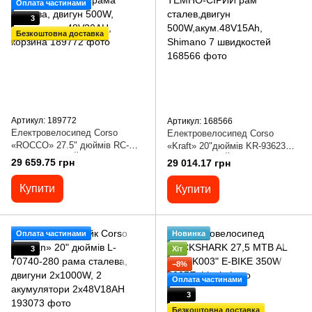
Оплата частинами
3
Безкоштовна доставка
Артикул: 189772
Артикул: 168566
Електровелосипед Corso
Електровелосипед Corso
«ROCCO» 27.5" дюймів RC-
«Kraft» 20"дюймів KR-93623
27638 (1) БІЛИЙ, рама
ТЕМНО-СІРИЙ рам
29 659.75 грн
29 014.17 грн
сталева, двигун 500W,
сталев,двигун
акумулятор 48V20AH, корзина
500W,акум.48V15Ah, Shimano 7
Купити
Купити
швидкостей
Оплата частинами
Новинка
3
Хіт
−8%
Оплата частинами
3
Безкоштовна доставка