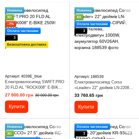
Новинка
Новинка
Хіт
Хіт
−7%
Оплата частинами
Оплата частинами
3
3
Безкоштовна доставка
Артикул: 4039E_blue
Артикул: 188539
Електровелосипед SWIFT.PRO
Електровелосипед Corso
20 FLD AL "ROCK008" E-BIKE
«Leader» 22" дюймів LN-22089
250W
(1) ТЕМНО-СІРИЙ, рама
27 900.00 грн
33 760.65 грн
30 000.00 грн
сталева, електродвигун
1000W, акумулятор 60V26AH,
Купити
Купити
корзина
Новинка
Оплата частинами
Хіт
3