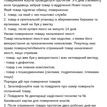
Повернення коштів проводиться протягом 3-х днів з моменту,
коли продавець забрав товар із відділення Нової пошти.
Який товар підлягає обміну, поверненню:
1. товар, на який є чек поштової служби
2. товар в оригінальній упаковці із збереженими бирками та
ярликами, який не був у вжитку
3. товар, після купівлі якого не минуло 14 днів
Умови повернення товару неналежної якості
Товар неналежної якості має такі недоліки, з якими його
використання за призначенням неможливе. Покупець має
право повернути/обміняти отриманий товар неналежної
якості, якщо отримав:
- товар, що вже був у використанні і має нетоварний вигляд;
- товар з дефектом;
- товар з не повним комплектом;
- товар з пошкодженнями (сколами, подряпинами, плямами
тощо).
Порядок дій при поверненні товарів:
1. Зателефонуйте нам та повідомте про намір повернути
оплачений товар;
2. Повідомте № декларації надісланої посилки та №
банківської картки для повернення коштів;
3. Після отримання товару протягом двох робочих днів ми