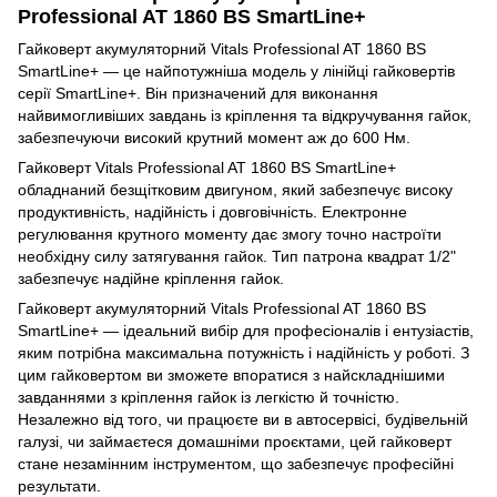
Professional AT 1860 BS SmartLine+
Гайковерт акумуляторний Vitals Professional AT 1860 BS
SmartLine+ — це найпотужніша модель у лінійці гайковертів
серії SmartLine+. Він призначений для виконання
найвимогливіших завдань із кріплення та відкручування гайок,
забезпечуючи високий крутний момент аж до 600 Нм.
Гайковерт Vitals Professional AT 1860 BS SmartLine+
обладнаний безщітковим двигуном, який забезпечує високу
продуктивність, надійність і довговічність. Електронне
регулювання крутного моменту дає змогу точно настроїти
необхідну силу затягування гайок. Тип патрона квадрат 1/2"
забезпечує надійне кріплення гайок.
Гайковерт акумуляторний Vitals Professional AT 1860 BS
SmartLine+ — ідеальний вибір для професіоналів і ентузіастів,
яким потрібна максимальна потужність і надійність у роботі. З
цим гайковертом ви зможете впоратися з найскладнішими
завданнями з кріплення гайок із легкістю й точністю.
Незалежно від того, чи працюєте ви в автосервісі, будівельній
галузі, чи займаєтеся домашніми проєктами, цей гайковерт
стане незамінним інструментом, що забезпечує професійні
результати.