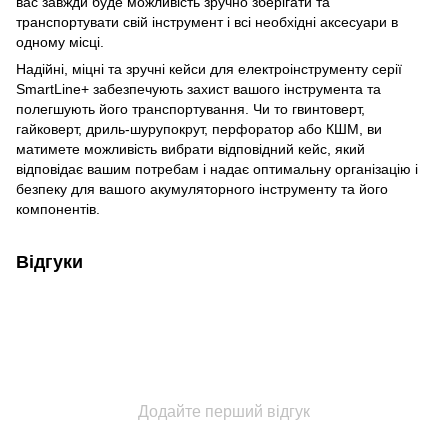
вас завжди буде можливість зручно зберігати та
транспортувати свій інструмент і всі необхідні аксесуари в
одному місці.
Надійні, міцні та зручні кейси для електроінструменту серії
SmartLine+ забезпечують захист вашого інструмента та
полегшують його транспортування. Чи то гвинтоверт,
гайковерт, дриль-шурупокрут, перфоратор або КШМ, ви
матимете можливість вибрати відповідний кейс, який
відповідає вашим потребам і надає оптимальну організацію і
безпеку для вашого акумуляторного інструменту та його
компонентів.
Відгуки
Додайте перший відгук