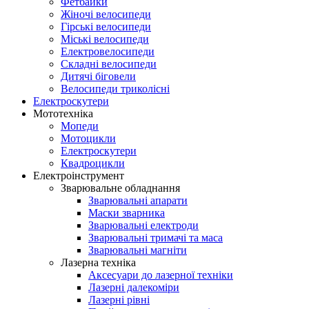
Фетбайки
Жіночі велосипеди
Гірські велосипеди
Міські велосипеди
Електровелосипеди
Складні велосипеди
Дитячі біговели
Велосипеди триколісні
Електроскутери
Мототехніка
Мопеди
Мотоцикли
Електроскутери
Квадроцикли
Електроінструмент
Зварювальне обладнання
Зварювальні апарати
Маски зварника
Зварювальні електроди
Зварювальні тримачі та маса
Зварювальні магніти
Лазерна техніка
Аксесуари до лазерної техніки
Лазерні далекоміри
Лазерні рівні