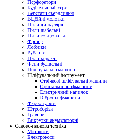
Перфоратори
Будівельні міксери
Верстати свердлильні
Bідбійні молотки
Пили циркулярні
Пили шабельні
Пили торцювальні
Фрезер
Лобзики
Рубанки
Пили відрізні
Фени будівельні
Полірувальна машина
Шліфувальний інструмент
Cтрічкові шліфувальні машини
Орбітальні шліфмашини
Електричний напилок
Віброшліфмашини
Фарбопульти
Штроборізи
Гравери
Викрутки акумуляторні
Садово-паркова техніка
Мотокоси
Електрокоси