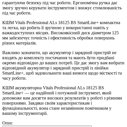
гарантуючи безпеку під час роботи. Ергономічна ручка дає
змогу зручно керувати інструментом і знижує стомлюваність
під час роботи.
КШМ Vitals Professional ALs 18125 BS SmartLine+ компактна
та легка, що робить її зручною у використанні навіть у
важкодоступних місцях. Високоякісний диск діаметром 125
мм забезпечує точність і ефективність обробки поверхонь
різних матеріалів.
Важливо зазначити, що акумулятор і зарядний пристрій не
входять до комплекту постачання та мають бути придбані
окремо відповідно до ваших потреб. Це дає змогу вам вибрати
відповідний акумулятор і зарядний пристрій із лінійки
SmartLine+, щоб задовольнити ваші вимоги щодо місткості та
часу роботи.
КШМ акумуляторна Vitals Professional ALs 18125 BS
SmartLine+ — це надійний і потужний інструмент, який
допоможе вам досягти високих результатів у роботі з різними
поверхнями. Завдяки своїм характеристикам і
функціональності, вона стане незамінним помічником у
вашому інструментарії.
Опис