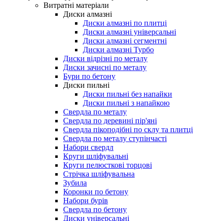
Витратні матеріали
Диски алмазні
Диски алмазні по плитці
Диски алмазні універсальні
Диски алмазні сегментні
Диски алмазні Турбо
Диски відрізні по металу
Диски зачисні по металу
Бури по бетону
Диски пильні
Диски пильні без напайки
Диски пильні з напайкою
Свердла по металу
Свердла по деревині пір'яні
Свердла пікоподібні по склу та плитці
Свердла по металу ступінчасті
Набори свердл
Круги шліфувальні
Круги пелюсткові торцові
Стрічка шліфувальна
Зубила
Коронки по бетону
Набори бурів
Свердла по бетону
Диски універсальні