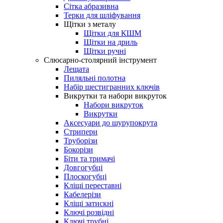
Сітка абразивна
Терки для шліфування
Щітки з металу
Щітки для КШМ
Щітки на дриль
Щітки ручні
Слюсарно-столярний інструмент
Лещата
Пиляльні полотна
Набір шестигранних ключів
Викрутки та набори викруток
Набори викруток
Викрутки
Аксесуари до шурупокрута
Стрипери
Труборізи
Бокорізи
Біти та тримачі
Довгогубці
Плоскогубці
Кліщі переставні
Кабелерізи
Кліщі затискні
Ключі розвідні
Ключі трубні