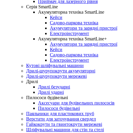
Приймач для лазерного рівня
Серія SmartLine
Акумуляторна техніка SmartLine
Кейси
Садово-паркова техніка
Акумулятори та зарядні пристрої
Електроінструмент
Акумуляторна техніка SmartLine+
Акумулятори та зарядні пристрої
Кейси
Садово-паркова техніка
Електроінструмент
Кутові шліфувальні машини
Дрилі-шурупокрути акумуляторні
Дрилі-шурупокрути мережеві
Дрилі
Дрилі безударні
Дрилі ударні
Пилососи будівельні
Аксесуари для будівельних пилососів
Пилососи будівельні
Паяльники для пластикових труб
Верстати для заточування свердел
Гайкокрути та гвинтокрути мережеві
Шлiфувальнi машини для стiн та стелi