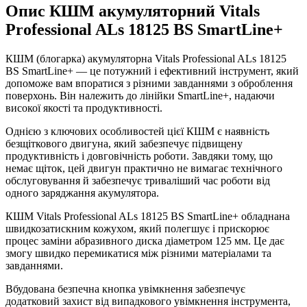
Опис КШМ акумуляторний Vitals
Professional ALs 18125 BS SmartLine+
КШМ (блогарка) акумуляторна Vitals Professional ALs 18125
BS SmartLine+ — це потужний і ефективний інструмент, який
допоможе вам впоратися з різними завданнями з оброблення
поверхонь. Він належить до лінійки SmartLine+, надаючи
високої якості та продуктивності.
Однією з ключових особливостей цієї КШМ є наявність
безщіткового двигуна, який забезпечує підвищену
продуктивність і довговічність роботи. Завдяки тому, що
немає щіток, цей двигун практично не вимагає технічного
обслуговування й забезпечує триваліший час роботи від
одного заряджання акумулятора.
КШМ Vitals Professional ALs 18125 BS SmartLine+ обладнана
швидкозатискним кожухом, який полегшує і прискорює
процес заміни абразивного диска діаметром 125 мм. Це дає
змогу швидко перемикатися між різними матеріалами та
завданнями.
Вбудована безпечна кнопка увімкнення забезпечує
додатковий захист від випадкового увімкнення інструмента,