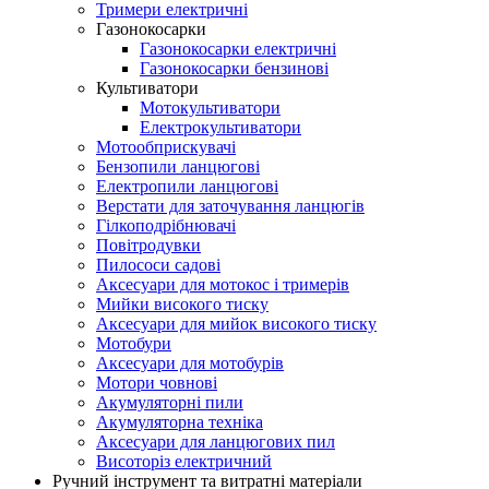
Тримери електричні
Газонокосарки
Газонокосарки електричні
Газонокосарки бензинові
Культиватори
Мотокультиватори
Електрокультиватори
Мотообприскувачі
Бензопили ланцюгові
Електропили ланцюгові
Верстати для заточування ланцюгів
Гілкоподрібнювачі
Повітродувки
Пилососи садові
Аксесуари для мотокос і тримерів
Мийки високого тиску
Аксесуари для мийок високого тиску
Мотобури
Аксесуари для мотобурів
Мотори човнові
Акумуляторні пили
Акумуляторна техніка
Аксесуари для ланцюгових пил
Висоторіз електричний
Ручний інструмент та витратні матеріали