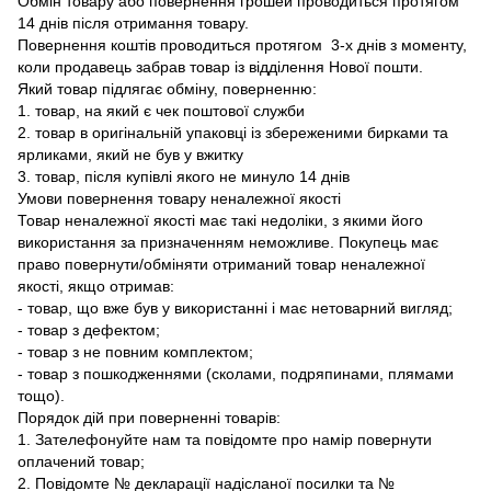
Обмін товару або повернення грошей проводиться протягом
14 днів після отримання товару.
Повернення коштів проводиться протягом 3-х днів з моменту,
коли продавець забрав товар із відділення Нової пошти.
Який товар підлягає обміну, поверненню:
1. товар, на який є чек поштової служби
2. товар в оригінальній упаковці із збереженими бирками та
ярликами, який не був у вжитку
3. товар, після купівлі якого не минуло 14 днів
Умови повернення товару неналежної якості
Товар неналежної якості має такі недоліки, з якими його
використання за призначенням неможливе. Покупець має
право повернути/обміняти отриманий товар неналежної
якості, якщо отримав:
- товар, що вже був у використанні і має нетоварний вигляд;
- товар з дефектом;
- товар з не повним комплектом;
- товар з пошкодженнями (сколами, подряпинами, плямами
тощо).
Порядок дій при поверненні товарів:
1. Зателефонуйте нам та повідомте про намір повернути
оплачений товар;
2. Повідомте № декларації надісланої посилки та №