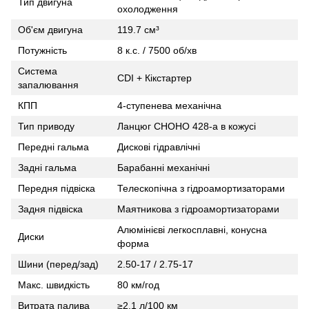
Тип двигуна
охолодження
Об'єм двигуна
119.7 см³
Потужність
8 к.с. / 7500 об/хв
Система
CDI + Кікстартер
запалювання
КПП
4-ступенева механічна
Тип приводу
Ланцюг CHOHO 428-а в кожусі
Передні гальма
Дискові гідравлічні
Задні гальма
Барабанні механічні
Передня підвіска
Телескопічна з гідроамортизаторами
Задня підвіска
Маятникова з гідроамортизаторами
Алюмінієві легкосплавні, конусна
Диски
форма
Шини (перед/зад)
2.50-17 / 2.75-17
Макс. швидкість
80 км/год
Витрата палива
≥2,1 л/100 км