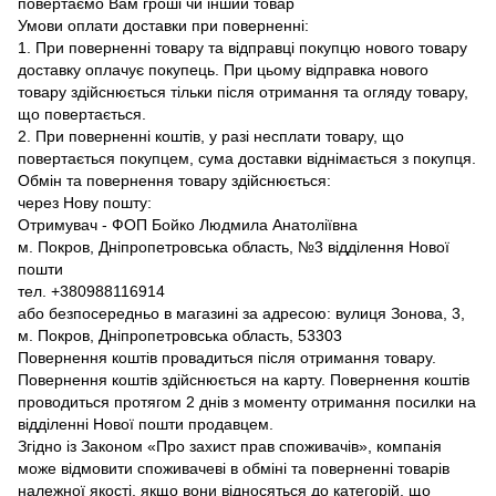
повертаємо Вам гроші чи інший товар
Умови оплати доставки при поверненні:
1. При поверненні товару та відправці покупцю нового товару
доставку оплачує покупець. При цьому відправка нового
товару здійснюється тільки після отримання та огляду товару,
що повертається.
2. При поверненні коштів, у разі несплати товару, що
повертається покупцем, сума доставки віднімається з покупця.
Обмін та повернення товару здійснюється:
через Нову пошту:
Отримувач - ФОП Бойко Людмила Анатоліївна
м. Покров, Дніпропетровська область, №3 відділення Нової
пошти
тел. +380988116914
або безпосередньо в магазині за адресою: вулиця Зонова, 3,
м. Покров, Дніпропетровська область, 53303
Повернення коштів провадиться після отримання товару.
Повернення коштів здійснюється на карту. Повернення коштів
проводиться протягом 2 днів з моменту отримання посилки на
відділенні Нової пошти продавцем.
Згідно із Законом «Про захист прав споживачів», компанія
може відмовити споживачеві в обміні та поверненні товарів
належної якості, якщо вони відносяться до категорій, що