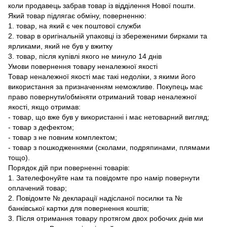
коли продавець забрав товар із відділення Нової пошти.
Який товар підлягає обміну, поверненню:
1. товар, на який є чек поштової служби
2. товар в оригінальній упаковці із збереженими бирками та
ярликами, який не був у вжитку
3. товар, після купівлі якого не минуло 14 днів
Умови повернення товару неналежної якості
Товар неналежної якості має такі недоліки, з якими його
використання за призначенням неможливе. Покупець має
право повернути/обміняти отриманий товар неналежної
якості, якщо отримав:
- товар, що вже був у використанні і має нетоварний вигляд;
- товар з дефектом;
- товар з не повним комплектом;
- товар з пошкодженнями (сколами, подряпинами, плямами
тощо).
Порядок дій при поверненні товарів:
1. Зателефонуйте нам та повідомте про намір повернути
оплачений товар;
2. Повідомте № декларації надісланої посилки та №
банківської картки для повернення коштів;
3. Після отримання товару протягом двох робочих днів ми