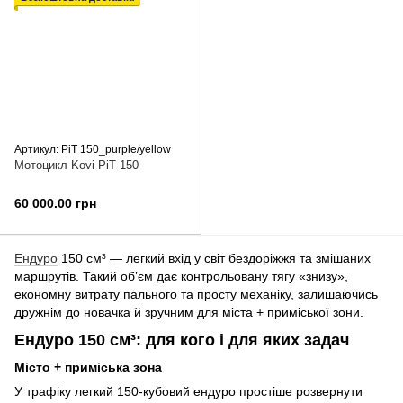
Артикул: PiT 150_purple/yellow
Мотоцикл Kovi PiT 150
60 000.00 грн
Ендуро
150 см³ — легкий вхід у світ бездоріжжя та змішаних
маршрутів. Такий об’єм дає контрольовану тягу «знизу»,
економну витрату пального та просту механіку, залишаючись
дружнім до новачка й зручним для міста + приміської зони.
Ендуро 150 см³: для кого і для яких задач
Місто + приміська зона
У трафіку легкий 150-кубовий ендуро простіше розвернути