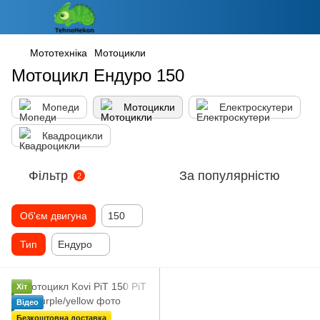
Мототехніка
Мотоцикли
Мотоцикл Ендуро 150
Мопеди
Мотоцикли
Електроскутери
Квадроцикли
Фільтр
За популярністю
2
Об'єм двигуна
150
Тип
Ендуро
Хіт
Відео
Безкоштовна доставка