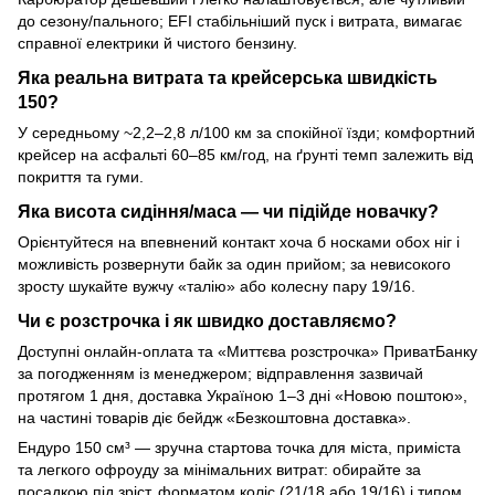
до сезону/пального; EFI стабільніший пуск і витрата, вимагає
справної електрики й чистого бензину.
Яка реальна витрата та крейсерська швидкість
150?
У середньому ~2,2–2,8 л/100 км за спокійної їзди; комфортний
крейсер на асфальті 60–85 км/год, на ґрунті темп залежить від
покриття та гуми.
Яка висота сидіння/маса — чи підійде новачку?
Орієнтуйтеся на впевнений контакт хоча б носками обох ніг і
можливість розвернути байк за один прийом; за невисокого
зросту шукайте вужчу «талію» або колесну пару 19/16.
Чи є розстрочка і як швидко доставляємо?
Доступні онлайн-оплата та «Миттєва розстрочка» ПриватБанку
за погодженням із менеджером; відправлення зазвичай
протягом 1 дня, доставка Україною 1–3 дні «Новою поштою»,
на частині товарів діє бейдж «Безкоштовна доставка».
Ендуро 150 см³ — зручна стартова точка для міста, приміста
та легкого офроуду за мінімальних витрат: обирайте за
посадкою під зріст, форматом коліс (21/18 або 19/16) і типом