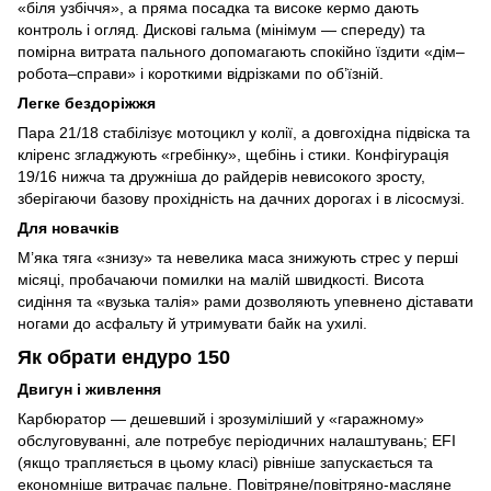
«біля узбіччя», а пряма посадка та високе кермо дають
контроль і огляд. Дискові гальма (мінімум — спереду) та
помірна витрата пального допомагають спокійно їздити «дім–
робота–справи» і короткими відрізками по об’їзній.
Легке бездоріжжя
Пара 21/18 стабілізує мотоцикл у колії, а довгохідна підвіска та
кліренс згладжують «гребінку», щебінь і стики. Конфігурація
19/16 нижча та дружніша до райдерів невисокого зросту,
зберігаючи базову прохідність на дачних дорогах і в лісосмузі.
Для новачків
М’яка тяга «знизу» та невелика маса знижують стрес у перші
місяці, пробачаючи помилки на малій швидкості. Висота
сидіння та «вузька талія» рами дозволяють упевнено діставати
ногами до асфальту й утримувати байк на ухилі.
Як обрати ендуро 150
Двигун і живлення
Карбюратор — дешевший і зрозуміліший у «гаражному»
обслуговуванні, але потребує періодичних налаштувань; EFI
(якщо трапляється в цьому класі) рівніше запускається та
економніше витрачає пальне. Повітряне/повітряно-масляне