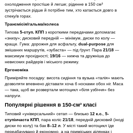
охолодження простіше й легше; рідинне в 150 см³
зустрічається рідше й потрібне тим, хто катається довго в
спеку/в горах.
Трансмісія/гальма/колеса
Типова
5-ступ. КПП
з короткими передачами допомагає
«знизу»; дисковий передній — мінімум, диски по колу —
краще. Гума: дорожня для асфальту,
dual-purpose
для
змішаних маршрутів, «зубаста» — під ґрунт. Пара
21/18
—
максимум прохідності;
19/16
— нижча та дружніша до
невисоких райдерів і міського режиму.
Ергономіка
Приміряйте посадку: висота сидіння та вузька «талія» мають
дозволяти впевнено діставати хоча б носками обох ніг. Маса
— така, щоб ви розвертали мотоцикл «біля узбіччя» без
напруги.
Популярні рішення в 150-см³ класі
Типовий «універсальний» сетап — близько
12 к.с.
,
5-
ступінчаста КПП
, пара коліс
21/18
, передній дисковий (іноді
диски по колу) та бак
8–12 л
. У місті такий мотоцикл їде
передбачувано й економно, а на приміських ділянках і