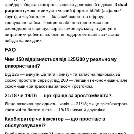
грейдері зберігає контроль завдяки довгохідній підвісці. З
dual-
purpose
гумою отримуєте чесний формат 50/50 (асфальт/
ґрунт), з «зубастою» — більший акцент на офроуд і
тренування стійки. Повітряне або повітряно-масляне
охолодження спрощує сервіс і зменшує масу, а доступні
витратники роблять володіння недорогим навіть за частих
виїздів на вихідних.
FAQ
Чим 150 відрізняється від 125/200 у реальному
використанні?
Від 125 — відчутніша тяга «знизу» та запас на підйомах за
схожої простоти сервісу; від 200 — легший і економніший, але
скромніший за трасовим запасом і розгоном.
21/18 чи 19/16 — що краще за зростом/міста?
Якщо важлива прохідність і колія — 21/18; якщо зріст/контроль
критичні та багато міста — 19/16 нижча й дружніша.
Карбюратор чи інжектор — що простіше в
обслуговуванні?
Карбюратор дешевший і легко налаштовується, але чутливий