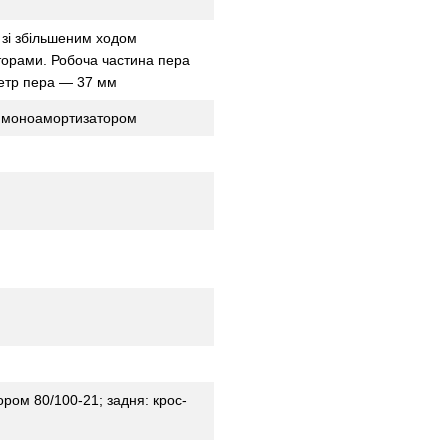
 зі збільшеним ходом
торами. Робоча частина пера
етр пера — 37 мм
м моноамортизатором
ром 80/100-21; задня: крос-