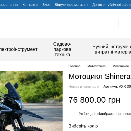
повернення
Контакти
Блог
Відгуки про магазин
Договір публічної офер
Садово-
Ручний інструмен
лектроінструмент
паркова
витратні матері
техніка
Головна
Мототехніка
Мотоцикли
Мотоцикл Shinera
Немає в наявності
Артикул: VXR 300
76 800.00 грн
Увійти
для відображення накоп
%
Виберіть колір