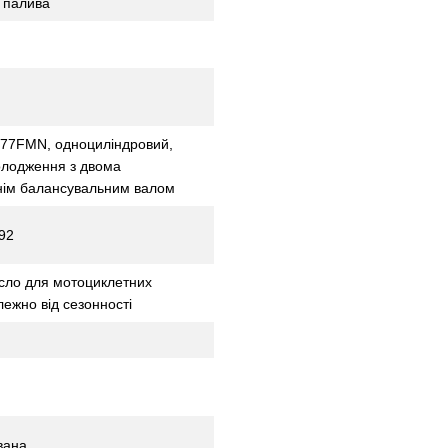
 палива
177FMN, одноциліндровий,
олодження з двома
нім балансувальним валом
92
асло для мотоциклетних
лежно від сезонності
вана