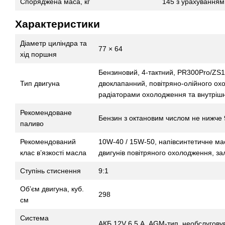
Споряджена маса, кг
145 з урахуванням
Характеристики
Діаметр циліндра та
77 × 64
хід поршня
Бензиновий, 4-тактний, PR300Pro/ZS
Тип двигуна
двоклапанний, повітряно-олійного ох
радіаторами охолодження та внутріш
Рекомендоване
Бензин з октановим числом не нижче 
паливо
Рекомендований
10W-40 / 15W-50, напівсинтетичне м
клас в’язкості масла
двигунів повітряного охолодження, за
Ступінь стиснення
9:1
Об’єм двигуна, куб.
298
см
Система
АКБ 12V 6,5 А, AGM-тип, необслугову