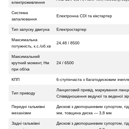
електроживлення
Система
Електронна CDI та кікстартер
запалювання
Тип запуску двигуна
Електростартер
Максимальна
24,48 / 8500
потужність, к.с./об.хв
Максимальний
крутний момент, Нм
24 / 6500
при об/хв
КПП
6-ступінчаста з багатодисковим зчепл
Ланцюговий привід, маркування лан
Тип приводу
Співвідношення ведучої та веденої зі
Передні гальмівні
Дискові з двопоршневим супортом, гід
механізми
мм, товщина диска — 3,8 мм
Задні гальмівні
Дискові з двопоршневим супортом, гід