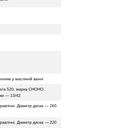
енням у масляній ванні
цюга 520, марка CHOHO.
рки — 13/42
равлічні. Діаметр диска — 260
равлічні. Діаметр диска — 220