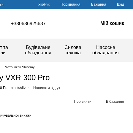
Порівняння
Укр
Рус
Бажання
Вхід
ти
Мій кошик
+380686925637
т та
Будівельне
Силова
Насосне
али
обладнання
техніка
обладнання
Мотоцикли Shineray
y VXR 300 Pro
 Pro_black/silver
Написати відгук
Порівняти
В бажання
ичувальної знижки