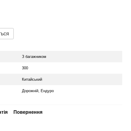
ться
З багажником
300
Китайський
Дорожній, Ендуро
нтія
Повернення