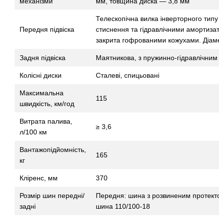
механізми
мм, товщина диска — 3,8 мм
Телескопічна вилка інверторного типу
Передня підвіска
стиснення та гідравлічними амортиза
закрита гофрованими кожухами. Діам
Задня підвіска
Маятникова, з пружинно-гідравлічни
Колісні диски
Сталеві, спицьовані
Максимальна
115
швидкість, км/год
Витрата палива,
≥ 3,6
л/100 км
Вантажопідйомність,
165
кг
Кліренс, мм
370
Розмір шин передні/
Передня: шина з розвиненим протекто
задні
шина 110/100-18