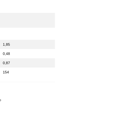
1,85
0,48
0,87
154
ю