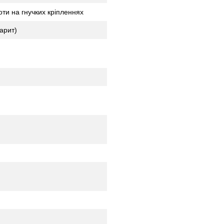
ти на гнучких кріпленнях
арит)