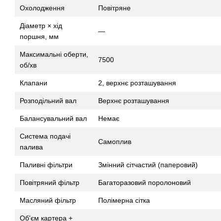
Охолодження
Повітряне
Діаметр × хід
—
поршня, мм
Максимальні оберти,
7500
об/хв
Клапани
2, верхнє розташування
Розподільний вал
Верхнє розташування
Балансувальний вал
Немає
Система подачі
Самоплив
палива
Паливні фільтри
Змінний сітчастий (паперовий)
Повітряний фільтр
Багаторазовий поролоновий
Масляний фільтр
Полімерна сітка
Об'єм картера +