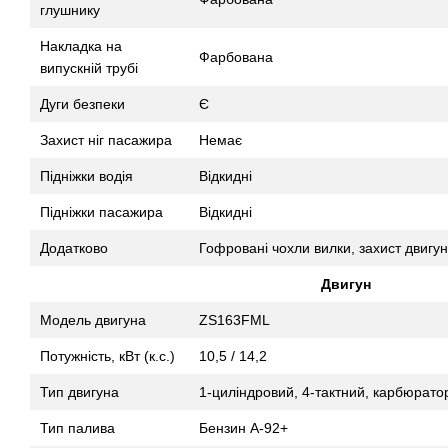
глушнику
Накладка на
Фарбована
випускній трубі
Дуги безпеки
Є
Захист ніг пасажира
Немає
Підніжки водія
Відкидні
Підніжки пасажира
Відкидні
Додатково
Гофровані чохли вилки, захист двигу
Двигун
Модель двигуна
ZS163FML
Потужність, кВт (к.с.)
10,5 / 14,2
Тип двигуна
1-циліндровий, 4-тактний, карбюрато
Тип палива
Бензин А-92+