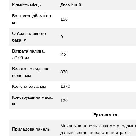
Кількість місць
Двомісний
Вантажопідйомність,
150
кг
Об'єм паливного
9
бака, л
Витрата палива,
2,2
л/100 км
Висота по сидінню
870
водія, мм
Колісна база, мм
1370
Конструкційна маса,
120
кг
Ергономіка
Механічна панель: спідометр, одомет
Приладова панель
дальнє світло, повороти, нейтраль