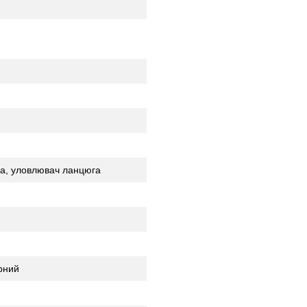
на, уловлювач ланцюга
рний