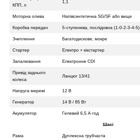
1,1
КПП, л
Моторна олива
Напівсинтетична SG/SF або вище
Коробка передач
5-ступенева, послідовна (1-0-2-3-4-5)
Зчеплення
Багатодискове, мокре
Стартер
Електро + кікстартер
Запалювання
Електронне CDI
Привід заднього
Ланцюг 13/41
колеса
Напруга мережі
12 В
Генератор
14 В / 85 Вт
Акумулятор
Гелевий 6,5 А·год
Шасі
Рама
Дуплексна трубчаста