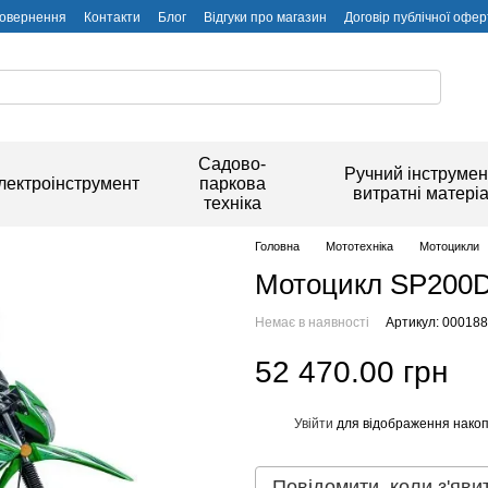
повернення
Контакти
Блог
Відгуки про магазин
Договір публічної офер
Садово-
Ручний інструмен
лектроінструмент
паркова
витратні матері
техніка
Головна
Мототехніка
Мотоцикли
Мотоцикл SP200D
Немає в наявності
Артикул: 00018
52 470.00 грн
Увійти
для відображення накоп
%
Повідомити, коли з'яви