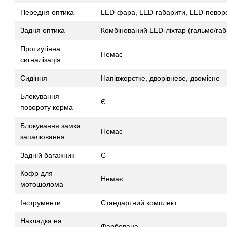
Передня оптика
LED-фара, LED-габарити, LED-поворо
Задня оптика
Комбінований LED-ліхтар (гальмо/габ
Протиугінна
Немає
сигналізація
Сидіння
Напівжорстке, дворівневе, двомісне
Блокування
Є
повороту керма
Блокування замка
Немає
запалювання
Задній багажник
Є
Кофр для
Немає
мотошолома
Інструменти
Стандартний комплект
Накладка на
Фарбована