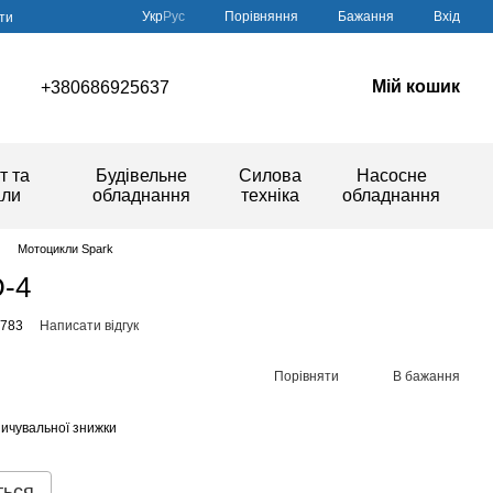
Порівняння
Укр
Рус
Бажання
Вхід
ти
Мій кошик
+380686925637
т та
Будівельне
Силова
Насосне
али
обладнання
техніка
обладнання
Мотоцикли Spark
-4
8783
Написати відгук
Порівняти
В бажання
ичувальної знижки
ться