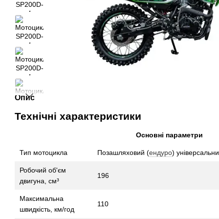
Опис
Технічні характеристики
Основні параметри
Тип мотоцикла
Позашляховий (
ендуро
) універсальн
Робочий об'єм
196
двигуна, см³
Максимальна
110
швидкість, км/год