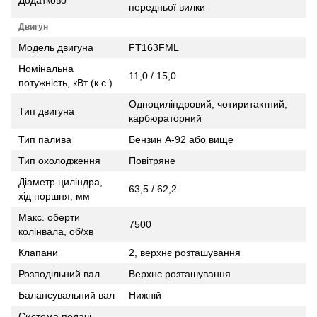
передньої вилки
Двигун
Модель двигуна
FT163FML
Номінальна
11,0 / 15,0
потужність, кВт (к.с.)
Одноциліндровий, чотиритактний,
Тип двигуна
карбюраторний
Тип палива
Бензин А-92 або вище
Тип охолодження
Повітряне
Діаметр циліндра,
63,5 / 62,2
хід поршня, мм
Макс. оберти
7500
колінвала, об/хв
Клапани
2, верхнє розташування
Розподільний вал
Верхнє розташування
Балансувальний вал
Нижній
Система подачі