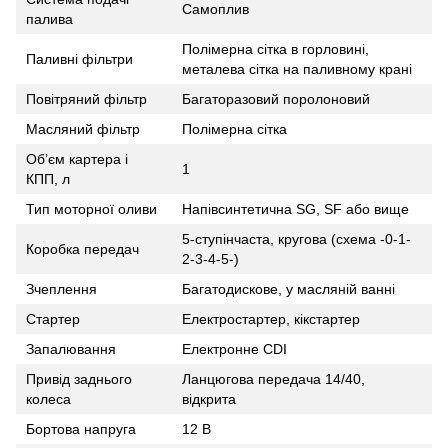
Самоплив
палива
Полімерна сітка в горловині,
Паливні фільтри
металева сітка на паливному крані
Повітряний фільтр
Багаторазовий поролоновий
Масляний фільтр
Полімерна сітка
Обʼєм картера і
1
КПП, л
Тип моторної оливи
Напівсинтетична SG, SF або вище
5-ступінчаста, кругова (схема -0-1-
Коробка передач
2-3-4-5-)
Зчеплення
Багатодискове, у масляній ванні
Стартер
Електростартер, кікстартер
Запалювання
Електронне CDI
Привід заднього
Ланцюгова передача 14/40,
колеса
відкрита
Бортова напруга
12 В