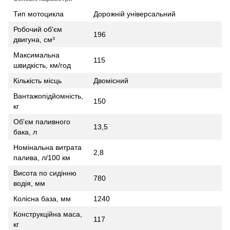
Тип мотоцикла
Дорожній універсальний
Робочий об'єм
196
двигуна, см³
Максимальна
115
швидкість, км/год
Кількість місць
Двомісний
Вантажопідйомність,
150
кг
Об'єм паливного
13,5
бака, л
Номінальна витрата
2,8
палива, л/100 км
Висота по сидінню
780
водія, мм
Колісна база, мм
1240
Конструкційна маса,
117
кг