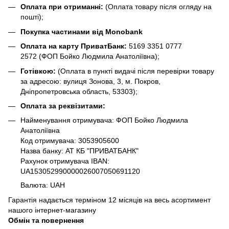
Оплата при отриманні:
(Оплата товару після огляду на
пошті);
Покупка частинами від Monobank
Оплата на карту ПриватБанк:
5169 3351 0777
2572
(ФОП Бойко Людмила Анатоліївна);
Готівкою:
(Оплата в пункті видачі після перевірки товару
за адресою: вулиця Зонова, 3, м. Покров,
Дніпропетровська область, 53303);
Оплата за реквізитами:
Найменування отримувача: ФОП Бойко Людмила
Анатоліївна
Код отримувача: 3053905600
Назва банку: АТ КБ "ПРИВАТБАНК"
Рахунок отримувача IBAN:
UA153052990000026007050691120
Валюта: UAH
Гарантія надається терміном 12 місяців на весь асортимент
нашого інтернет-магазину
Обмін та повернення