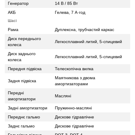
Генератор
14 В / 85 Вт
АКБ
Гелева, 7 А·год
Шасі
Рама
Дуплексна, трубчастий каркас
Диск переднього
Легкосплавний литий, 5-спицевий
колеса
Диск заднього
Легкосплавний литий, 5-спицевий
колеса
Передня підвіска
Телескопічна вилка
Маятникова з двома
Задня підвіска
амортизаторами
Передні
Масляні
амортизатори
Задні амортизатори
Пружинно-масляні
Переднє гальмо
Дискове гідравлічне
Заднє гальмо
Дискове гідравлічне
Гальмівна рідина
DOT 3, DOT 4