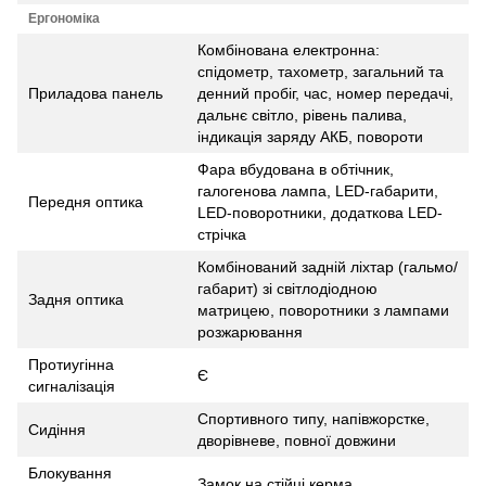
Ергономіка
Комбінована електронна:
спідометр, тахометр, загальний та
Приладова панель
денний пробіг, час, номер передачі,
дальнє світло, рівень палива,
індикація заряду АКБ, повороти
Фара вбудована в обтічник,
галогенова лампа, LED-габарити,
Передня оптика
LED-поворотники, додаткова LED-
стрічка
Комбінований задній ліхтар (гальмо/
габарит) зі світлодіодною
Задня оптика
матрицею, поворотники з лампами
розжарювання
Протиугінна
Є
сигналізація
Спортивного типу, напівжорстке,
Сидіння
дворівневе, повної довжини
Блокування
Замок на стійці керма