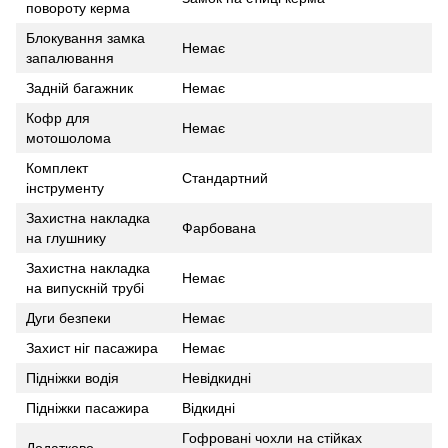
повороту керма
Блокування замка
Немає
запалювання
Задній багажник
Немає
Кофр для
Немає
мотошолома
Комплект
Стандартний
інструменту
Захистна накладка
Фарбована
на глушнику
Захистна накладка
Немає
на випускній трубі
Дуги безпеки
Немає
Захист ніг пасажира
Немає
Підніжки водія
Невідкидні
Підніжки пасажира
Відкидні
Гофровані чохли на стійках
Додатково