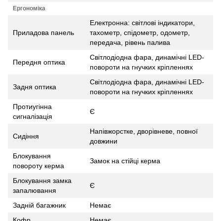
Ергономіка
Електронна: світлові індикатори,
Приладова панель
тахометр, спідометр, одометр,
передача, рівень палива
Світлодіодна фара, динамічні LED-
Передня оптика
повороти на гнучких кріпленнях
Світлодіодна фара, динамічні LED-
Задня оптика
повороти на гнучких кріпленнях
Протиугінна
Є
сигналізація
Напівжорстке, дворівневе, повної
Сидіння
довжини
Блокування
Замок на стійці керма
повороту керма
Блокування замка
Є
запалювання
Задній багажник
Немає
Кофр
Немає