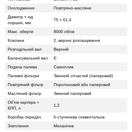
Охолодження
Повітряно-масляне
Діаметр × хід
75 × 61,4
поршня, мм
Макс. оберти
8000 об/хв
Клапани
2, верхнє розташування
Розподільний вал
Верхній
Балансувальний вал
Є
Подача палива
Самоплив
Паливні фільтри
Змінний сітчастий (паперовий)
Повітряний фільтр
Поролоновий або паперовий
Масляний фільтр
Змінний паперовий
Об’єм картера +
1,2
КПП, л
Коробка передач
6-ступенева секвентальна
Зчеплення
Механічне