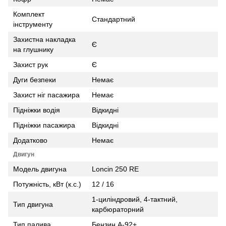
Комплект
Стандартний
інструменту
Захистна накладка
Є
на глушнику
Захист рук
Є
Дуги безпеки
Немає
Захист ніг пасажира
Немає
Підніжки водія
Відкидні
Підніжки пасажира
Відкидні
Додатково
Немає
Двигун
Модель двигуна
Loncin 250 RE
Потужність, кВт (к.с.)
12 / 16
1-циліндровий, 4-тактний,
Тип двигуна
карбюраторний
Тип палива
Бензин А-92+