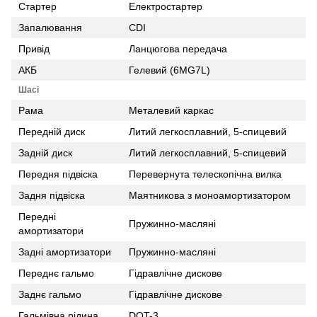
Стартер
Електростартер
Запалювання
CDI
Привід
Ланцюгова передача
АКБ
Гелевий (6MG7L)
Шасі
Рама
Металевий каркас
Передній диск
Литий легкосплавний, 5-спицевий
Задній диск
Литий легкосплавний, 5-спицевий
Передня підвіска
Перевернута телескопічна вилка
Задня підвіска
Маятникова з моноамортизатором
Передні
Пружинно-масляні
амортизатори
Задні амортизатори
Пружинно-масляні
Переднє гальмо
Гідравлічне дискове
Заднє гальмо
Гідравлічне дискове
Гальмівна рідина
DOT-3