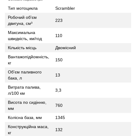
Тип мотоцикла
Scrambler
Робочий об'єм
223
двигуна, см³
Максимальна
110
швидкість, км/год
Кількість місць
Двомісний
Вантажопідйомність,
150
кг
Об'єм паливного
13
бака, л
Витрата палива,
3,3
л/100 км
Висота по сидінню,
760
мм
Колісна база, мм
1345
Конструкційна маса,
132
кг