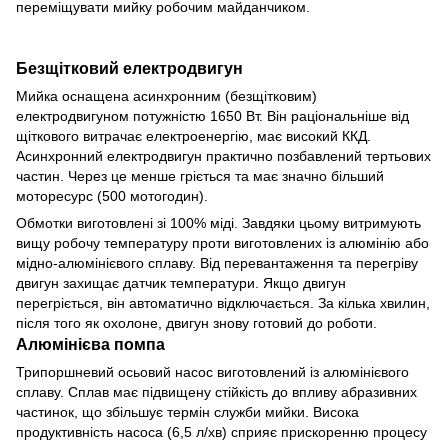
переміщувати мийку робочим майданчиком.
Безщітковий електродвигун
Мийка оснащена асинхронним (безщітковим)
електродвигуном потужністю 1650 Вт. Він раціональніше від
щіткового витрачає електроенергію, має високий ККД.
Асинхронний електродвигун практично позбавлений тертьових
частин. Через це менше гріється та має значно більший
моторесурс (500 мотогодин).
Обмотки виготовлені зі 100% міді. Завдяки цьому витримують
вищу робочу температуру проти виготовлених із алюмінію або
мідно-алюмінієвого сплаву. Від перевантаження та перегріву
двигун захищає датчик температури. Якщо двигун
перегріється, він автоматично відключається. За кілька хвилин,
після того як охолоне, двигун знову готовий до роботи.
Алюмінієва помпа
Трипоршневий осьовий насос виготовлений із алюмінієвого
сплаву. Сплав має підвищену стійкість до впливу абразивних
частинок, що збільшує термін служби мийки. Висока
продуктивність насоса (6,5 л/хв) сприяє прискоренню процесу