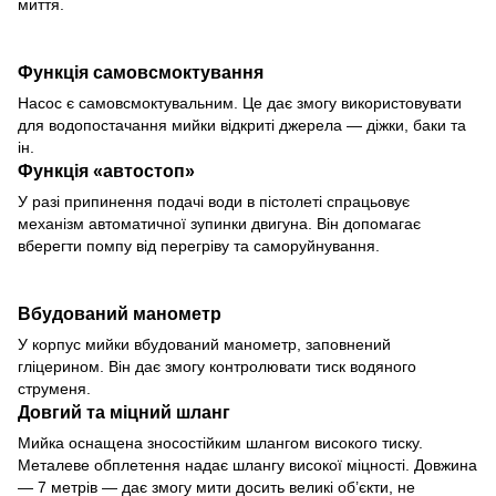
миття.
Функція самовсмоктування
Насос є самовсмоктувальним. Це дає змогу використовувати
для водопостачання мийки відкриті джерела — діжки, баки та
ін.
Функція «автостоп»
У разі припинення подачі води в пістолеті спрацьовує
механізм автоматичної зупинки двигуна. Він допомагає
вберегти помпу від перегріву та саморуйнування.
Вбудований манометр
У корпус мийки вбудований манометр, заповнений
гліцерином. Він дає змогу контролювати тиск водяного
струменя.
Довгий та міцний шланг
Мийка оснащена зносостійким шлангом високого тиску.
Металеве обплетення надає шлангу високої міцності. Довжина
— 7 метрів — дає змогу мити досить великі об’єкти, не