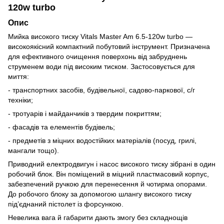
120w turbo
Опис
Мийка високого тиску Vitals Master Am 6.5-120w turbo —
високоякісний компактний побутовий інструмент. Призначена
для ефективного очищення поверхонь від забруднень
струменем води під високим тиском. Застосовується для
миття:
- транспортних засобів, будівельної, садово-паркової, с/г
техніки;
- тротуарів і майданчиків з твердим покриттям;
- фасадів та елементів будівель;
- предметів з міцних водостійких матеріалів (посуд, грилі,
мангали тощо).
Приводний електродвигун і насос високого тиску зібрані в один
робочий блок. Він поміщений в міцний пластмасовий корпус,
забезпечений ручкою для перенесення й чотирма опорами.
До робочого блоку за допомогою шлангу високого тиску
під’єднаний пістолет із форсункою.
Невелика вага й габарити дають змогу без складнощів