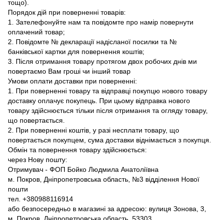
тощо).
Порядок дій при поверненні товарів:
1. Зателефонуйте нам та повідомте про намір повернути
оплачений товар;
2. Повідомте № декларації надісланої посилки та №
банківської картки для повернення коштів;
3. Після отримання товару протягом двох робочих днів ми
повертаємо Вам гроші чи інший товар
Умови оплати доставки при поверненні:
1. При поверненні товару та відправці покупцю нового товару
доставку оплачує покупець. При цьому відправка нового
товару здійснюється тільки після отримання та огляду товару,
що повертається.
2. При поверненні коштів, у разі несплати товару, що
повертається покупцем, сума доставки віднімається з покупця.
Обмін та повернення товару здійснюється:
через Нову пошту:
Отримувач - ФОП Бойко Людмила Анатоліївна
м. Покров, Дніпропетровська область, №3 відділення Нової
пошти
тел. +380988116914
або безпосередньо в магазині за адресою: вулиця Зонова, 3,
м. Покров, Дніпропетровська область, 53303