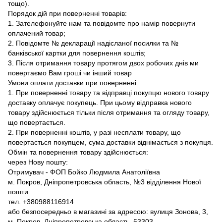
тощо).
Порядок дій при поверненні товарів:
1. Зателефонуйте нам та повідомте про намір повернути
оплачений товар;
2. Повідомте № декларації надісланої посилки та №
банківської картки для повернення коштів;
3. Після отримання товару протягом двох робочих днів ми
повертаємо Вам гроші чи інший товар
Умови оплати доставки при поверненні:
1. При поверненні товару та відправці покупцю нового товару
доставку оплачує покупець. При цьому відправка нового
товару здійснюється тільки після отримання та огляду товару,
що повертається.
2. При поверненні коштів, у разі несплати товару, що
повертається покупцем, сума доставки віднімається з покупця.
Обмін та повернення товару здійснюється:
через Нову пошту:
Отримувач - ФОП Бойко Людмила Анатоліївна
м. Покров, Дніпропетровська область, №3 відділення Нової
пошти
тел. +380988116914
або безпосередньо в магазині за адресою: вулиця Зонова, 3,
м. Покров, Дніпропетровська область, 53303