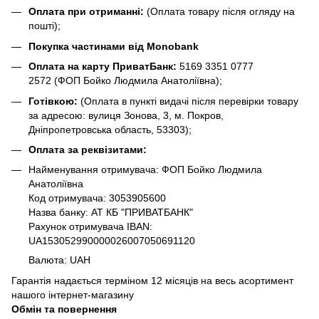
Оплата при отриманні:
(Оплата товару після огляду на
пошті);
Покупка частинами від Monobank
Оплата на карту ПриватБанк:
5169 3351 0777
2572
(ФОП Бойко Людмила Анатоліївна);
Готівкою:
(Оплата в пункті видачі після перевірки товару
за адресою: вулиця Зонова, 3, м. Покров,
Дніпропетровська область, 53303);
Оплата за реквізитами:
Найменування отримувача: ФОП Бойко Людмила
Анатоліївна
Код отримувача: 3053905600
Назва банку: АТ КБ "ПРИВАТБАНК"
Рахунок отримувача IBAN:
UA153052990000026007050691120
Валюта: UAH
Гарантія надається терміном 12 місяців на весь асортимент
нашого інтернет-магазину
Обмін та повернення