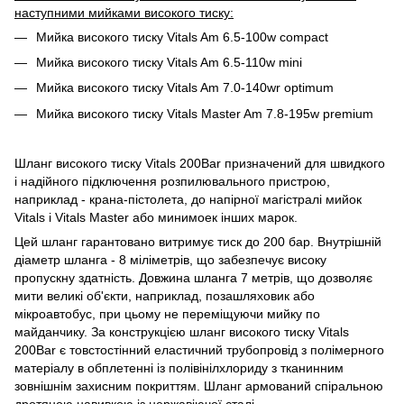
наступними мийками високого тиску:
Мийка високого тиску Vitals Am 6.5-100w compact
Мийка високого тиску Vitals Am 6.5-110w mini
Мийка високого тиску Vitals Am 7.0-140wr optimum
Мийка високого тиску Vitals Master Am 7.8-195w premium
Шланг високого тиску Vitals 200Bar призначений для швидкого
і надійного підключення розпилювального пристрою,
наприклад - крана-пістолета, до напірної магістралі мийок
Vitals і Vitals Master або минимоек інших марок.
Цей шланг гарантовано витримує тиск до 200 бар. Внутрішній
діаметр шланга - 8 міліметрів, що забезпечує високу
пропускну здатність. Довжина шланга 7 метрів, що дозволяє
мити великі об'єкти, наприклад, позашляховик або
мікроавтобус, при цьому не переміщуючи мийку по
майданчику. За конструкцією шланг високого тиску Vitals
200Bar є товстостінний еластичний трубопровід з полімерного
матеріалу в обплетенні із полівінілхлориду з тканинним
зовнішнім захисним покриттям. Шланг армований спіральною