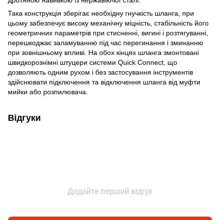
дротяною навивкою із нержавіючої сталі.
Така конструкція зберігає необхідну гнучкість шланга, при
цьому забезпечує високу механічну міцність, стабільність його
геометричних параметрів при стисненні, вигині і розтягуванні,
перешкоджає заламуванню під час перегинання і зминанню
при зовнішньому впливі. На обох кінцях шланга змонтовані
швидкорознімні штуцери системи Quick Connect, що
дозволяють одним рухом і без застосування інструментів
здійснювати підключення та відключення шланга від муфти
мийки або розпилювача.
Відгуки
Додайте перший відгук