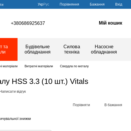
Порівняння
Укр
Рус
Бажання
Вхід
ти
Мій кошик
+380686925637
т та
Будівельне
Силова
Насосне
али
обладнання
техніка
обладнання
ні матеріали
Витратні матеріали
Свердла по металу
у HSS 3.3 (10 шт.) Vitals
Написати відгук
Порівняти
В бажання
ичувальної знижки