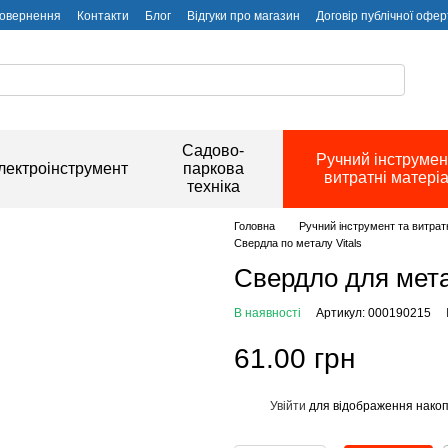
повернення
Контакти
Блог
Відгуки про магазин
Договір публічної офер
Садово-
Ручний інструмен
лектроінструмент
паркова
витратні матері
техніка
Головна
Ручний інструмент та витрат
Свердла по металу Vitals
Свердло для метал
В наявності
Артикул: 000190215
61.00 грн
Увійти
для відображення накоп
%