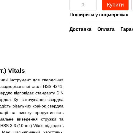
Купити
Поширити у соцмережах
Доставка
Оплата
Гара
) Vitals
сний інструмент для свердління
швидкорізальної сталі HSS 4241,
Свердло відповідає стандарту DIN
ердел. Кут заточування свердла
рдість різальних крайок свердла
ції та високу продуктивність
имальне виведення стружки та
SS 3.3 (10 шт.) Vitals підходить
Має циліндричний хвостовик.