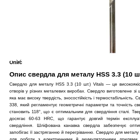
Опис
Опис свердла для металу HSS 3.3 (10 шт.
Свердло для металу HSS 3.3 (10 шт.) Vitals — це високоякі
отворів у різних металевих виробах. Свердло виготовлене зі 
яка має високу твердість, зносостійкість і термостабільність. 
338, який регламентує геометричні параметри та точність св
становить 118°, що є оптимальним для свердління сталі. Тве
досягає 60-63 HRC, що гарантує довгий термін експлуата
свердління. Шліфована канавка свердла забезпечує опт
запобігає її застряганню й перегріванню. Свердло для металу H
для роботи з електричними й акумуляторними дрилями. 