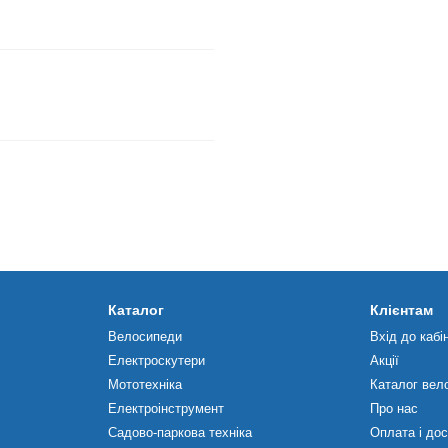
Каталог
Клієнтам
Велосипеди
Вхід до кабі
Електроскутери
Акції
Мототехніка
Каталог вел
Електроінструмент
Про нас
Садово-паркова техніка
Оплата і до