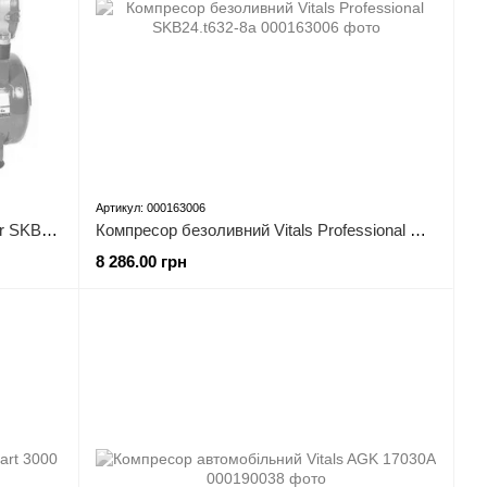
Артикул: 000163006
Компресор безмасляний Vitals Master SKB9.t572-8a
Компресор безоливний Vitals Professional SKB24.t632-8a
8 286.00 грн