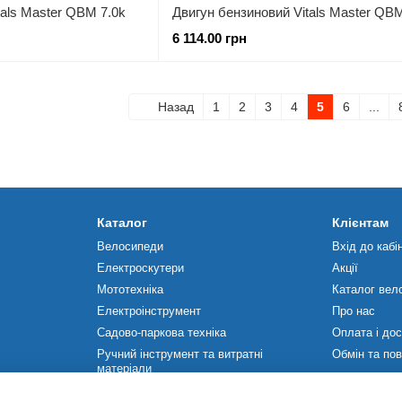
tals Master QBM 7.0k
Двигун бензиновий Vitals Master QBM
6 114.00 грн
Назад
1
2
3
4
5
6
...
Каталог
Клієнтам
Велосипеди
Вхід до кабі
Електроскутери
Акції
Мототехніка
Каталог вел
Електроінструмент
Про нас
Садово-паркова техніка
Оплата і до
Ручний інструмент та витратні
Обмін та по
матеріали
Ми в соцмер
Будівельне обладнання