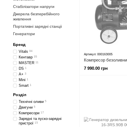
Стабілізатори напруги
Джерела безперебійного
живлення
Портативні зарядні станціі
Генератори
Бренд
Vitals
94
Артикул: 000163005
Кентавр
35
MASTER
11
7 990.00 грн
DS
1
A+
3
Mini
1
Smart
1
Розділ
Технічні оливи
5
Двигуни
5
Компресори
17
Зарядні та пуско-зарядні
пристрої
15