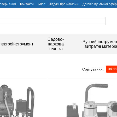
повернення
Контакти
Блог
Відгуки про магазин
Договір публічної офер
Садово-
Ручний інструмен
лектроінструмент
паркова
витратні матері
техніка
за п
Сортування: