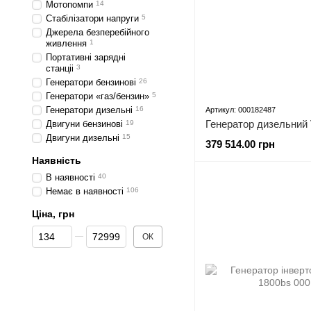
Мотопомпи
14
Стабілізатори напруги
5
Джерела безперебійного
живлення
1
Портативні зарядні
станціі
3
Генератори бензинові
26
Генератори «газ/бензин»
5
Генератори дизельні
16
Артикул: 000182487
Двигуни бензинові
19
Двигуни дизельні
15
379 514.00 грн
Наявність
В наявності
40
Немає в наявності
106
Ціна, грн
Від Ціна, грн
До Ціна, грн
ОК