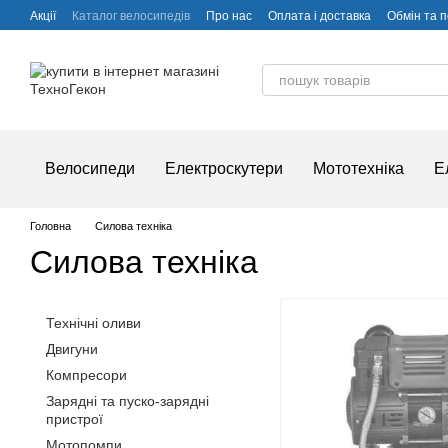
Перейти до основного контенту
Акції
Каталог велосипедів
Про нас
Оплата і доставка
Обмін та 
Часті питання
Велосипеди
Електроскутери
Мототехніка
Е
Головна
Силова техніка
Силова техніка
Технічні оливи
Двигуни
Компресори
Зарядні та пуско-зарядні
пристрої
Мотопомпи