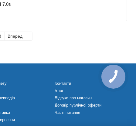
 7.0s
8
Вперед
нету
Контакти
Блог
осипедів
Відгуки про магазин
Договір публічної оферти
ставка
Часті питання
вернення
ежах