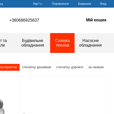
Порівняння
Укр
Рус
Бажання
Вхід
ти
Мій кошик
+380686925637
т та
Будівельне
Силова
Насосне
али
обладнання
техніка
обладнання
опулярністю
спочатку дешевше
спочатку дорожчі
за назвою